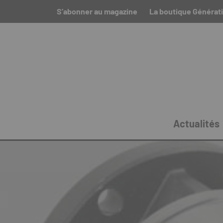
S’abonner au magazine
La boutique Générat
Actualités