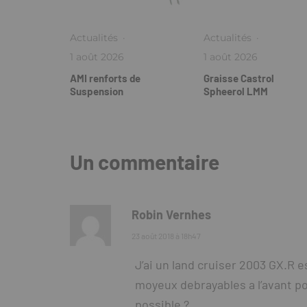
Actualités
·
Actualités
·
1 août 2026
1 août 2026
AMI renforts de
Graisse Castrol
Suspension
Spheerol LMM
Un commentaire
Robin Vernhes
23 août 2018 à 18h47
J’ai un land cruiser 2003 GX.R 
moyeux debrayables a l’avant p
possible ?