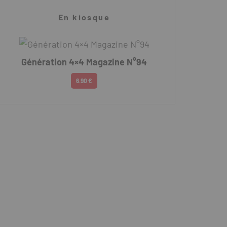
En kiosque
Génération 4×4 Magazine N°94
6.90 €