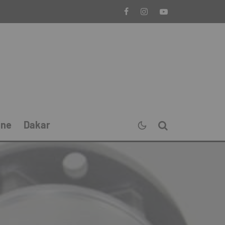
ine
Dakar