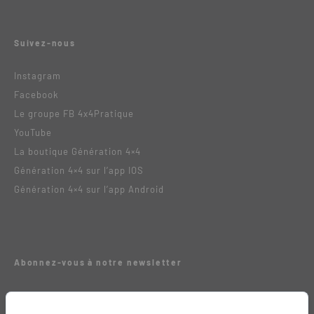
Suivez-nous
Instagram
Facebook
Le groupe FB 4x4Pratique
YouTube
La boutique Génération 4×4
Génération 4×4 sur l’app IOS
Génération 4×4 sur l’app Android
Abonnez-vous à notre newsletter