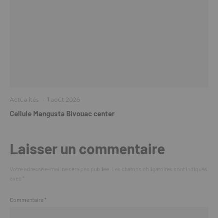
Actualités
·
1 août 2026
Cellule Mangusta Bivouac center
Laisser un commentaire
Votre adresse e-mail ne sera pas publiée.
Les champs obligatoires sont indiqués
avec
*
Commentaire
*