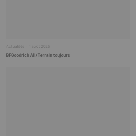
Actualités
·
1 août 2026
BFGoodrich All/Terrain toujours