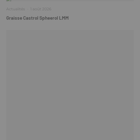
Actualités
·
1 août 2026
Graisse Castrol Spheerol LMM