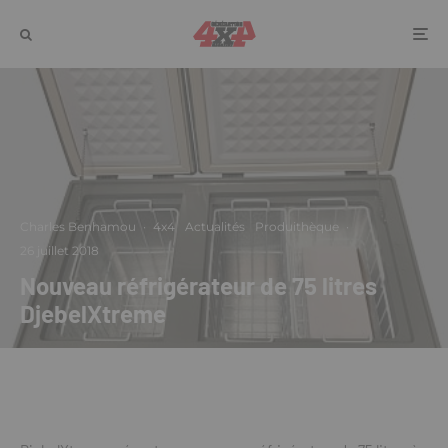
Charles Benhamou
·
4x4
Actualités
Produithèque
·
26 juillet 2018
Nouveau réfrigérateur de 75 litres
DjebelXtreme