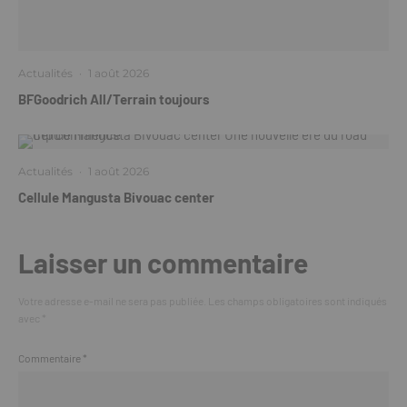
Actualités
·
1 août 2026
BFGoodrich All/Terrain toujours
Actualités
·
1 août 2026
Cellule Mangusta Bivouac center
Laisser un commentaire
Votre adresse e-mail ne sera pas publiée.
Les champs obligatoires sont indiqués
avec
*
Commentaire
*