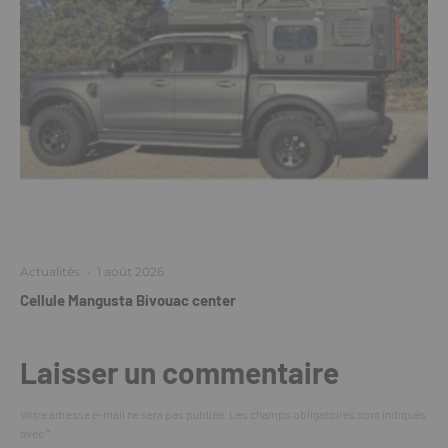
Actualités
·
1 août 2026
Cellule Mangusta Bivouac center
Laisser un commentaire
Votre adresse e-mail ne sera pas publiée.
Les champs obligatoires sont indiqués
avec
*