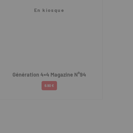
En kiosque
Génération 4×4 Magazine N°94
6.90 €