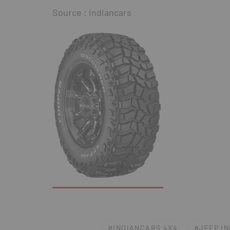
Source : indiancars
INDIANCARS 4X4
JEEP I