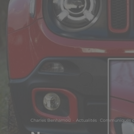
Charles Benhamou
·
Actualités
Communiqués d