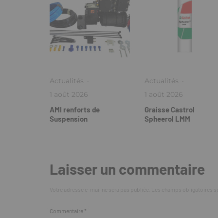
Actualités
·
Actualités
·
1 août 2026
1 août 2026
AMI renforts de
Graisse Castrol
Suspension
Spheerol LMM
Laisser un commentaire
Votre adresse e-mail ne sera pas publiée.
Les champs obligatoires s
Commentaire
*