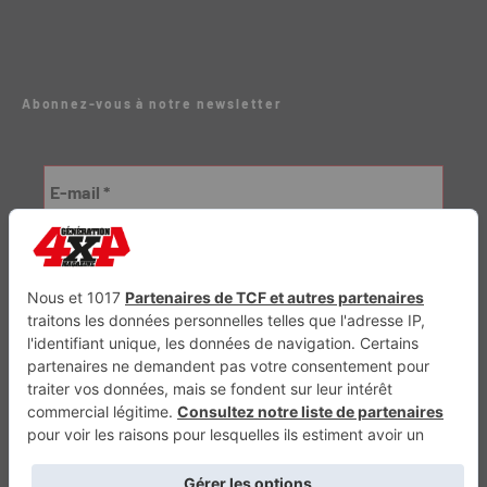
Abonnez-vous à notre newsletter
Génération Electrique
Génération Sans Permis
VTTAE.fr
FullAttack
MX2K
Enduro Mag
Trail Adventure
Trial Mag
Sport-Bikes