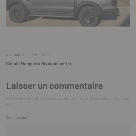
Actualités
·
1 août 2026
Cellule Mangusta Bivouac center
Laisser un commentaire
Votre adresse e-mail ne sera pas publiée.
Les champs obligatoires sont indiqués
avec
*
Commentaire
*