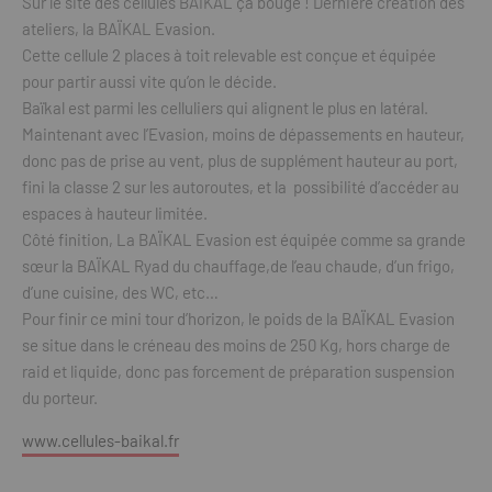
Sur le site des cellules BAÏKAL ça bouge ! Dernière création des
ateliers, la BAÏKAL Evasion.
Cette cellule 2 places à toit relevable est conçue et équipée
pour partir aussi vite qu’on le décide.
Baïkal est parmi les celluliers qui alignent le plus en latéral.
Maintenant avec l’Evasion, moins de dépassements en hauteur,
donc pas de prise au vent, plus de supplément hauteur au port,
fini la classe 2 sur les autoroutes, et la possibilité d’accéder au
espaces à hauteur limitée.
Côté finition, La BAÏKAL Evasion est équipée comme sa grande
sœur la BAÏKAL Ryad du chauffage,de l’eau chaude, d’un frigo,
d’une cuisine, des WC, etc…
Pour finir ce mini tour d’horizon, le poids de la BAÏKAL Evasion
se situe dans le créneau des moins de 250 Kg, hors charge de
raid et liquide, donc pas forcement de préparation suspension
du porteur.
www.cellules-baikal.fr