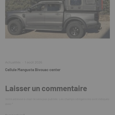
Actualités
·
1 août 2026
Cellule Mangusta Bivouac center
Laisser un commentaire
Votre adresse e-mail ne sera pas publiée.
Les champs obligatoires sont indiqués
avec
*