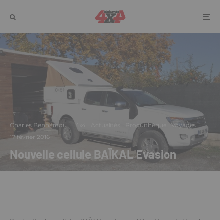
Charles Benhamou
·
4x4
Actualités
Produithèque
Voyages
·
17 février 2016
Nouvelle cellule BAÏKAL Evasion