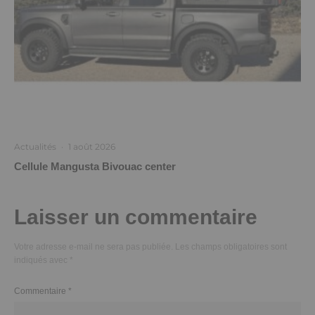
Actualités
·
1 août 2026
Cellule Mangusta Bivouac center
Laisser un commentaire
Votre adresse e-mail ne sera pas publiée.
Les champs obligatoires sont
indiqués avec
*
Commentaire
*