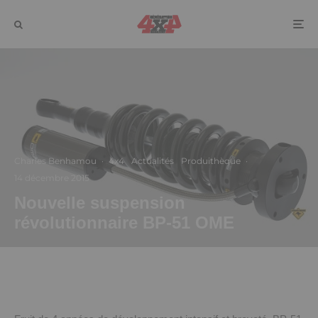
Charles Benhamou
·
4x4
Actualités
Produithèque
·
14 décembre 2015
Nouvelle suspension
révolutionnaire BP-51 OME