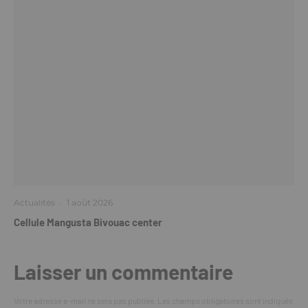
Actualités
·
1 août 2026
Cellule Mangusta Bivouac center
Laisser un commentaire
Votre adresse e-mail ne sera pas publiée.
Les champs obligatoires sont indiqués