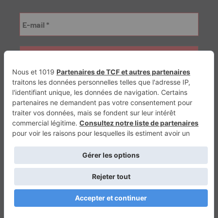
Génération Electrique
Génération Sans Permis
VTTAE.fr
FullAttack
MX2K
Enduro Mag
Trail Adventure
Trial Mag
Sport-Bikes
Boutique CPPRESSE
Escapade
Maisons A Vivre
Retour en haut
Depuis 2010 - Un magazine du
Groupe CPPRESSE