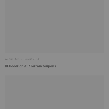
Actualités
·
1 août 2026
BFGoodrich All/Terrain toujours