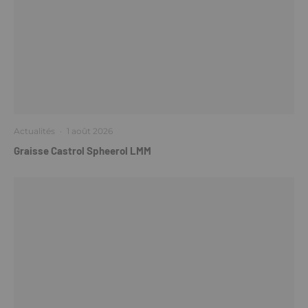
Actualités
·
1 août 2026
Graisse Castrol Spheerol LMM