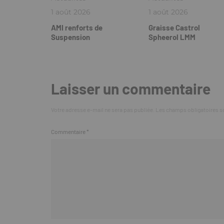
1 août 2026
1 août 2026
AMI renforts de
Graisse Castrol
Suspension
Spheerol LMM
Laisser un commentaire
Votre adresse e-mail ne sera pas publiée.
Les champs obligatoires s
Commentaire
*