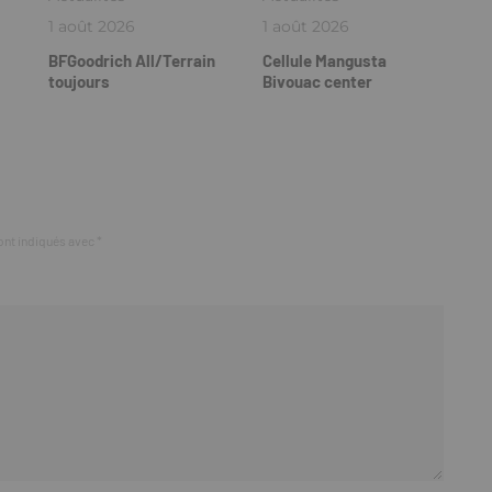
1 août 2026
1 août 2026
BFGoodrich All/Terrain
Cellule Mangusta
toujours
Bivouac center
ont indiqués avec
*