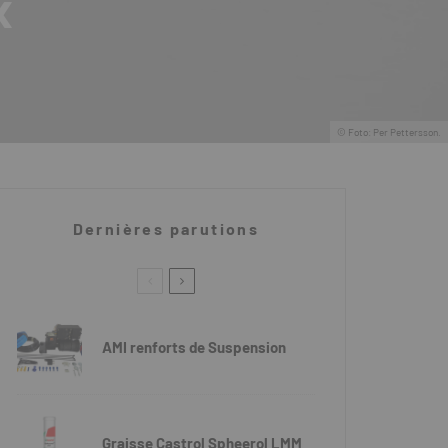
x
© Foto: Per Pettersson.
Dernières parutions
AMI renforts de Suspension
Graisse Castrol Spheerol LMM