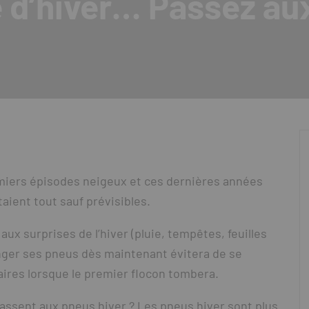
e d’hiver… Passez au
emiers épisodes neigeux et ces dernières années
aient tout sauf prévisibles.
ux surprises de l’hiver (pluie, tempêtes, feuilles
nger ses pneus dès maintenant évitera de se
aires lorsque le premier flocon tombera.
passent aux pneus hiver ? Les pneus hiver sont plus