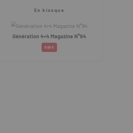
En kiosque
Génération 4×4 Magazine N°94
6.90 €