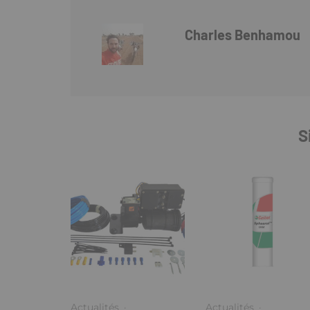
Charles Benhamou
S
Actualités
·
Actualités
·