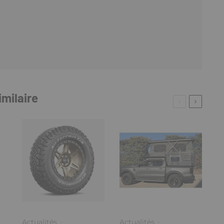
imilaire
Actualités
·
Actualités
·