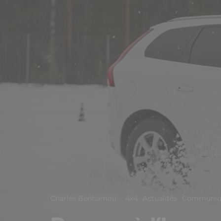
Charles Benhamou
·
4x4
Actualités
Communiqu