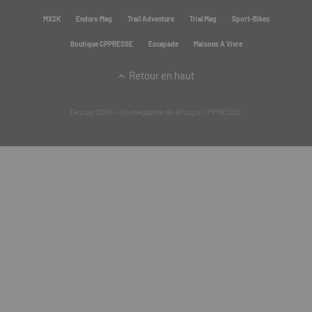
MX2K
Enduro Mag
Trail Adventure
Trial Mag
Sport-Bikes
Boutique CPPRESSE
Escapade
Maisons A Vivre
Retour en haut
Depuis 2010 - Un magazine du
Groupe CPPRESSE