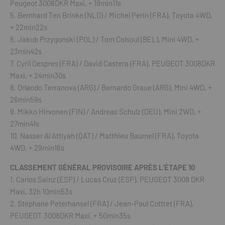
Peugeot 3008DKR Maxi, + 19min11s
5. Bernhard Ten Brinke (NLD) / Michel Perin (FRA), Toyota 4WD,
+ 22min22s
6. Jakub Przygonski (POL) / Tom Colsoul (BEL), Mini 4WD, +
23min42s
7. Cyril Despres (FRA) / David Castera (FRA), PEUGEOT 3008DKR
Maxi, + 24min30s
8. Orlando Terranova (ARG) / Bernardo Graue (ARG), Mini 4WD, +
26min59s
9. Mikko Hirvonen (FIN) / Andreas Schulz (DEU), Mini 2WD, +
27min41s
10. Nasser Al Attiyah (QAT) / Matthieu Baumel (FRA), Toyota
4WD, + 29min16s
CLASSEMENT GÉNÉRAL PROVISOIRE APRÈS L’ÉTAPE 10
1. Carlos Sainz (ESP) / Lucas Cruz (ESP), PEUGEOT 3008 DKR
Maxi, 32h 10min53s
2. Stéphane Peterhansel (FRA) / Jean-Paul Cottret (FRA),
PEUGEOT 3008DKR Maxi, + 50min35s