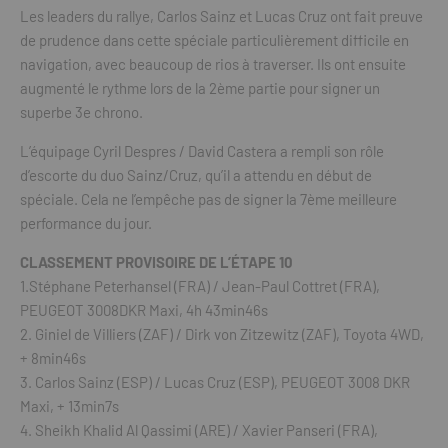
Les leaders du rallye, Carlos Sainz et Lucas Cruz ont fait preuve
de prudence dans cette spéciale particulièrement difficile en
navigation, avec beaucoup de rios à traverser. Ils ont ensuite
augmenté le rythme lors de la 2ème partie pour signer un
superbe 3e chrono.
L’équipage Cyril Despres / David Castera a rempli son rôle
d’escorte du duo Sainz/Cruz, qu’il a attendu en début de
spéciale. Cela ne l’empêche pas de signer la 7ème meilleure
performance du jour.
CLASSEMENT PROVISOIRE DE L’ÉTAPE 10
1.Stéphane Peterhansel (FRA) / Jean-Paul Cottret (FRA),
PEUGEOT 3008DKR Maxi, 4h 43min46s
2. Giniel de Villiers (ZAF) / Dirk von Zitzewitz (ZAF), Toyota 4WD,
+ 8min46s
3. Carlos Sainz (ESP) / Lucas Cruz (ESP), PEUGEOT 3008 DKR
Maxi, + 13min7s
4. Sheikh Khalid Al Qassimi (ARE) / Xavier Panseri (FRA),