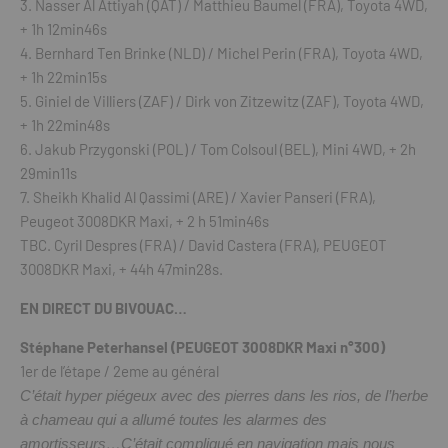
3. Nasser Al Attiyah (QAT) / Matthieu Baumel (FRA), Toyota 4WD,
+ 1h 12min46s
4. Bernhard Ten Brinke (NLD) / Michel Perin (FRA), Toyota 4WD,
+ 1h 22min15s
5. Giniel de Villiers (ZAF) / Dirk von Zitzewitz (ZAF), Toyota 4WD,
+ 1h 22min48s
6. Jakub Przygonski (POL) / Tom Colsoul (BEL), Mini 4WD, + 2h
29min11s
7. Sheikh Khalid Al Qassimi (ARE) / Xavier Panseri (FRA),
Peugeot 3008DKR Maxi, + 2 h 51min46s
TBC. Cyril Despres (FRA) / David Castera (FRA), PEUGEOT
3008DKR Maxi, + 44h 47min28s.
EN DIRECT DU BIVOUAC…
Stéphane Peterhansel (PEUGEOT 3008DKR Maxi n°300)
1er de l’étape / 2eme au général
C’était hyper piégeux avec des pierres dans les rios, de l’herbe
à chameau qui a allumé toutes les alarmes des
amortisseurs…C’était compliqué en navigation mais nous