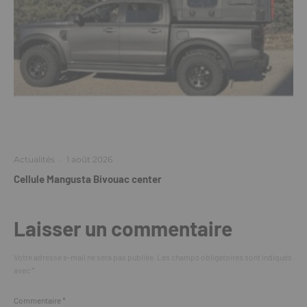
Actualités
·
1 août 2026
Cellule Mangusta Bivouac center
Laisser un commentaire
Votre adresse e-mail ne sera pas publiée.
Les champs obligatoires sont indiqués
avec
*
Commentaire
*