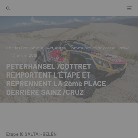
Charles Benhamou
·
Actualités
Communiqués de presse
Rallye
·
17 janvier 2018
PETERHANSEL /COTTRET
REMPORTENT L’ÉTAPE ET
REPRENNENT LA 2ème PLACE
DERRIERE SAINZ /CRUZ
Etape 10 SALTA > BELÉN