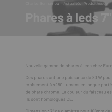
Charles Benhamou
·
Actualités
Produithèque
·
Phares à leds 
Nouvelle gamme de phares à leds chez Eur
Ces phares ont une puissance de 80 W pour 
croisement à 4450 Lumens en longue portée.
de phare chrome. La couleur du faisceau es
ils sont homologués CE.
Dimension : 7″ de diamètre pour 108mm de 