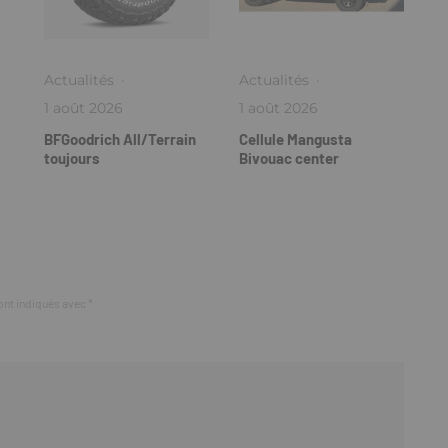
Actualités
·
Actualités
·
1 août 2026
1 août 2026
BFGoodrich All/Terrain
Cellule Mangusta
toujours
Bivouac center
ont indiqués avec
*