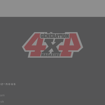
ez-nous
ram
ook