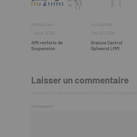
Actualités
·
Actualités
·
1 août 2026
1 août 2026
AMI renforts de
Graisse Castrol
Suspension
Spheerol LMM
Laisser un commentaire
Votre adresse e-mail ne sera pas publiée.
Les champs obligatoires s
Commentaire
*