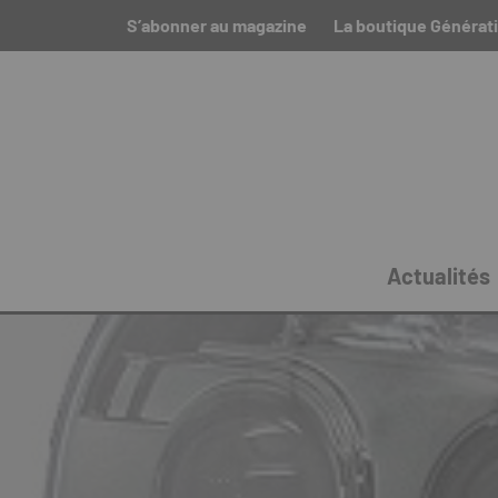
S’abonner au magazine
La boutique Générat
Actualités