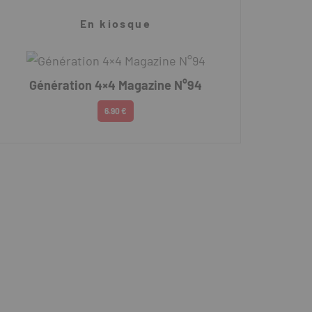
En kiosque
Génération 4×4 Magazine N°94
6.90 €