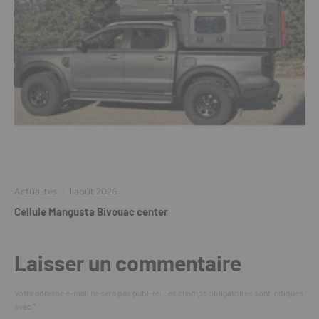
Actualités
·
1 août 2026
Cellule Mangusta Bivouac center
Laisser un commentaire
Votre adresse e-mail ne sera pas publiée.
Les champs obligatoires sont indiqués
avec
*