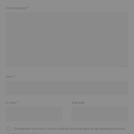
Commentaire
*
Nom
*
E-mail
*
Site web
Enregistrer mon nom, mon e-mail et mon site dans le navigateur pour mon
prochain commentaire.