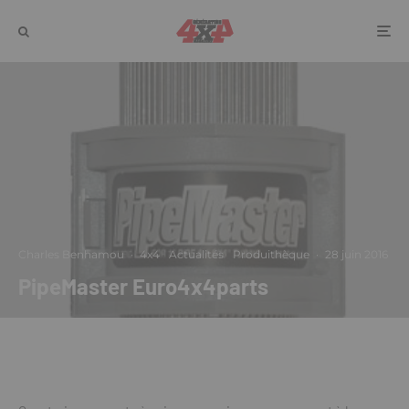
Charles Benhamou
·
4x4
Actualités
Produithèque
·
28 juin 2016
PipeMaster Euro4x4parts