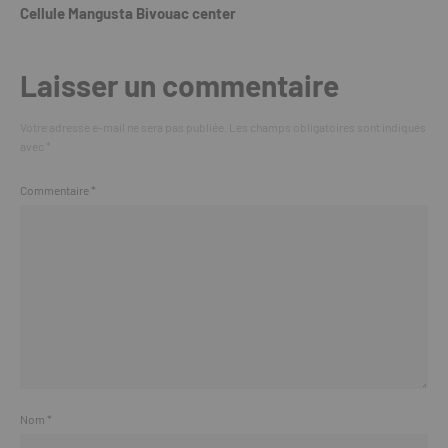
Cellule Mangusta Bivouac center
Laisser un commentaire
Votre adresse e-mail ne sera pas publiée.
Les champs obligatoires sont indiqués
avec
*
Commentaire
*
Nom
*