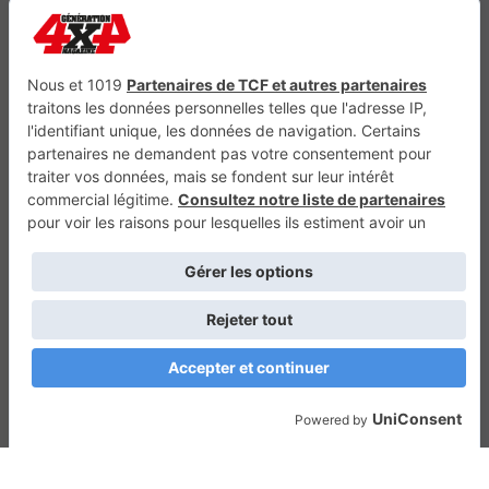
Génération Electrique
Génération Sans Permis
VTTAE.fr
FullAttack
MX2K
Enduro Mag
Trail Adventure
Trial Mag
Sport-Bikes
Boutique CPPRESSE
Escapade
Maisons A Vivre
Retour en haut
Depuis 2010 - Un magazine du
Groupe CPPRESSE