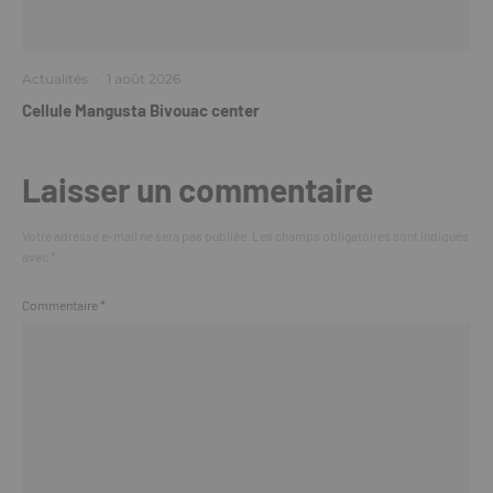
Actualités
·
1 août 2026
Cellule Mangusta Bivouac center
Laisser un commentaire
Votre adresse e-mail ne sera pas publiée.
Les champs obligatoires sont indiqués
avec
*
Commentaire
*