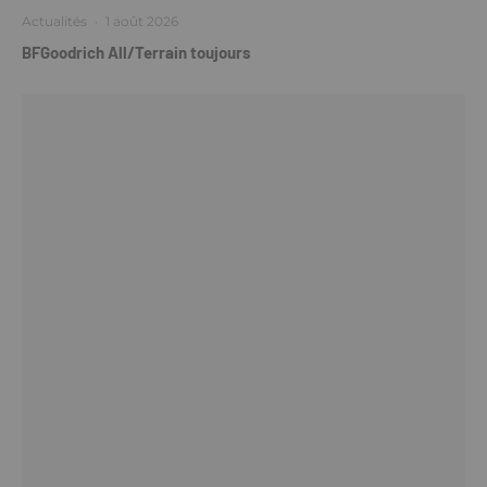
Actualités
·
1 août 2026
BFGoodrich All/Terrain toujours