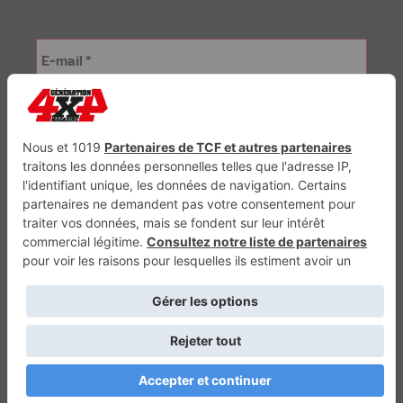
Génération Electrique
Génération Sans Permis
VTTAE.fr
FullAttack
MX2K
Enduro Mag
Trail Adventure
Trial Mag
Sport-Bikes
Boutique CPPRESSE
Escapade
Maisons A Vivre
Retour en haut
Depuis 2010 - Un magazine du
Groupe CPPRESSE