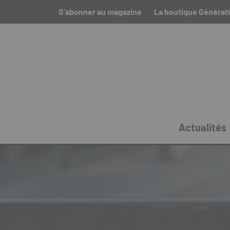
S’abonner au magazine
La boutique Générat
Actualités