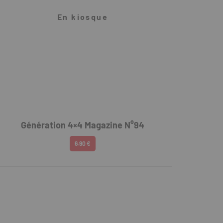
En kiosque
Génération 4×4 Magazine N°94
6.90 €