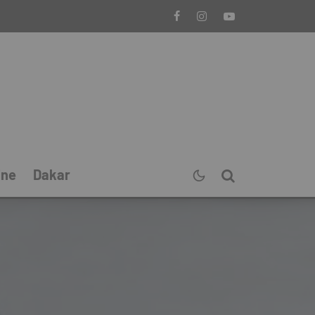
ine
Dakar