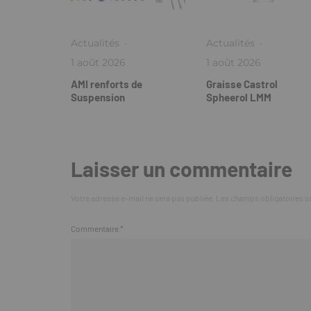
Actualités
·
Actualités
·
1 août 2026
1 août 2026
AMI renforts de
Graisse Castrol
Suspension
Spheerol LMM
Laisser un commentaire
Votre adresse e-mail ne sera pas publiée.
Les champs obligatoires s
Commentaire
*