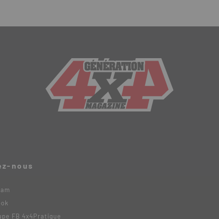
ez-nous
ram
ook
upe FB 4x4Pratique