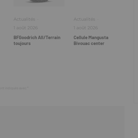
Actualités
·
Actualités
·
1 août 2026
1 août 2026
BFGoodrich All/Terrain
Cellule Mangusta
toujours
Bivouac center
ont indiqués avec
*