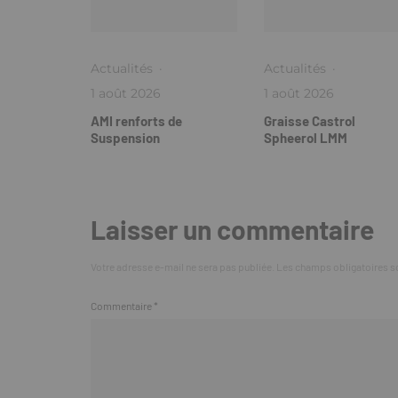
Actualités
·
Actualités
·
1 août 2026
1 août 2026
AMI renforts de
Graisse Castrol
Suspension
Spheerol LMM
Laisser un commentaire
Votre adresse e-mail ne sera pas publiée.
Les champs obligatoires s
Commentaire
*