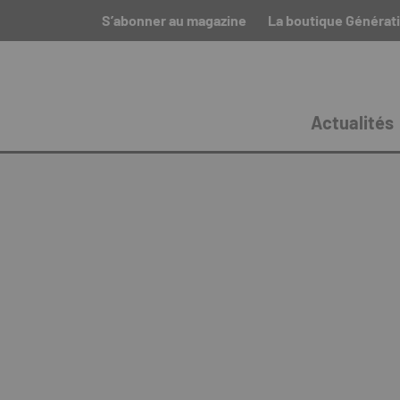
S’abonner au magazine
La boutique Générat
Actualités