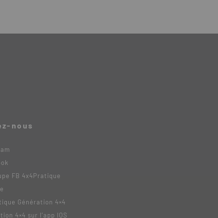
ez-nous
ram
ook
upe FB 4x4Pratique
be
tique Génération 4×4
tion 4×4 sur l’app IOS