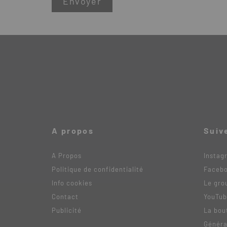
A propos
Suiv
A Propos
Instag
Politique de confidentialité
Faceb
Info cookies
Le gro
Contact
YouTu
Publicité
La bou
Généra