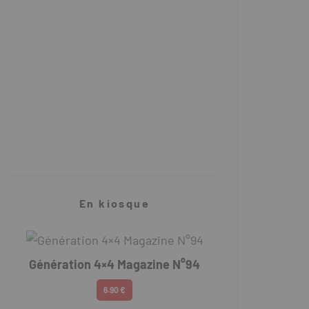
Cellule Mangusta Bivouac
center
Koni nouveaux amortisseurs
Explorer
RLC Diffusion Cric hydraulique
En kiosque
Génération 4×4 Magazine N°94
6.90 €