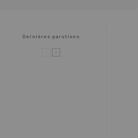
Dernières parutions
AMI renforts de Suspension
Graisse Castrol Spheerol LMM
BFGoodrich All/Terrain toujours