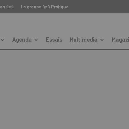
ion 4×4
Le groupe 4×4 Pratique
Agenda
Essais
Multimedia
Magaz