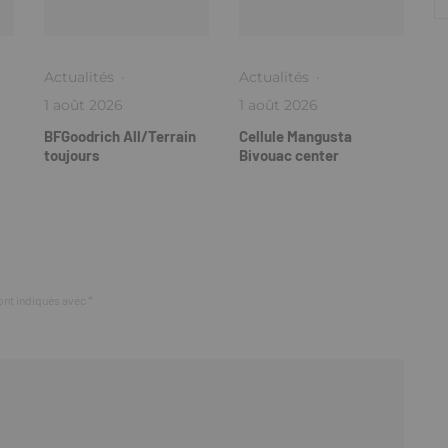
Actualités
·
Actualités
·
1 août 2026
1 août 2026
BFGoodrich All/Terrain
Cellule Mangusta
toujours
Bivouac center
ont indiqués avec
*