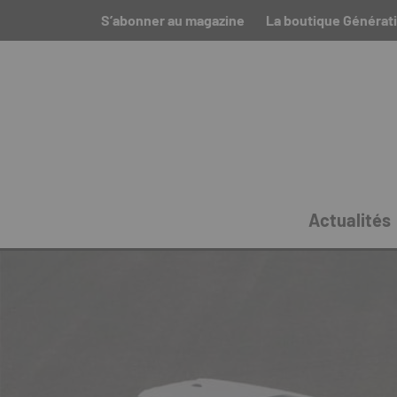
S’abonner au magazine
La boutique Générat
Actualités