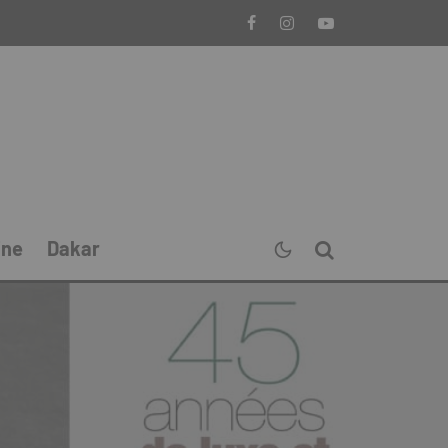
ine
Dakar