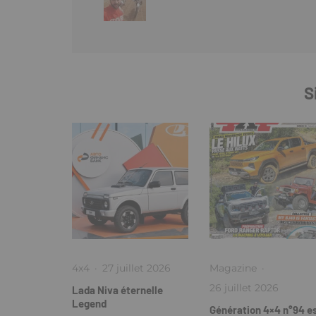
S
4x4
·
27 juillet 2026
Magazine
·
26 juillet 2026
Lada Niva éternelle
Legend
Génération 4×4 n°94 e