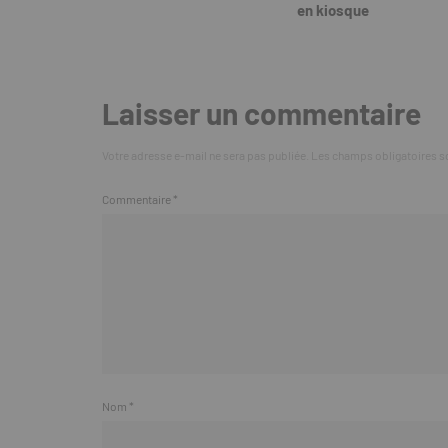
en kiosque
Laisser un commentaire
Votre adresse e-mail ne sera pas publiée.
Les champs obligatoires s
Commentaire
*
Nom
*