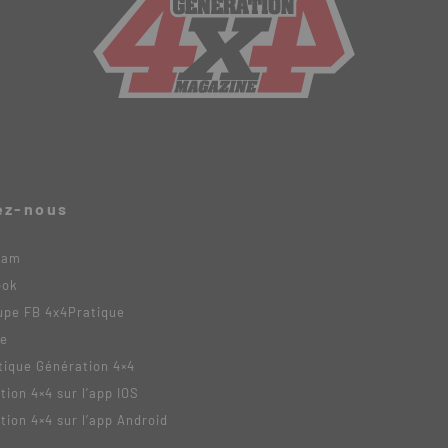
ez-nous
ram
ook
upe FB 4x4Pratique
be
tique Génération 4×4
tion 4×4 sur l’app IOS
tion 4×4 sur l’app Android