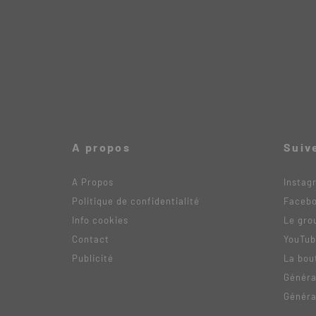
A propos
Suiv
A Propos
Instag
Politique de confidentialité
Faceb
Info cookies
Le gro
Contact
YouTu
Publicité
La bou
Généra
Généra