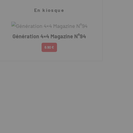
En kiosque
Génération 4×4 Magazine N°94
6.90 €