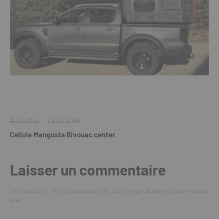
Actualités
·
1 août 2026
Cellule Mangusta Bivouac center
Laisser un commentaire
Votre adresse e-mail ne sera pas publiée.
Les champs obligatoires sont indiqués
avec
*