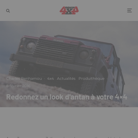
Charles Benhamou
·
4x4
Actualités
Produithèque
·
8 février 2016
Redonnez un look d'antan à votre 4×4