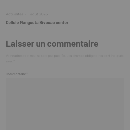
Actualités
·
1 août 2026
Cellule Mangusta Bivouac center
Laisser un commentaire
Votre adresse e-mail ne sera pas publiée.
Les champs obligatoires sont indiqués
avec
*
Commentaire
*