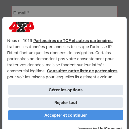
Génération Electrique
Génération Sans Permis
VTTAE.fr
FullAttack
MX2K
Enduro Mag
Trail Adventure
Trial Mag
Sport-Bikes
Boutique CPPRESSE
Escapade
Maisons A Vivre
Retour en haut
Depuis 2010 - Un magazine du
Groupe CPPRESSE