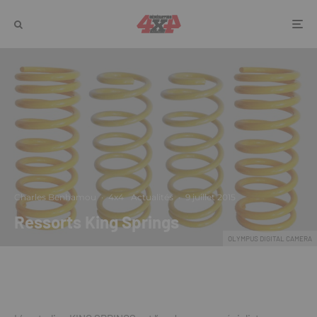
Charles Benhamou
·
4x4
Actualités
·
9 juillet 2015
Ressorts King Springs
OLYMPUS DIGITAL CAMERA