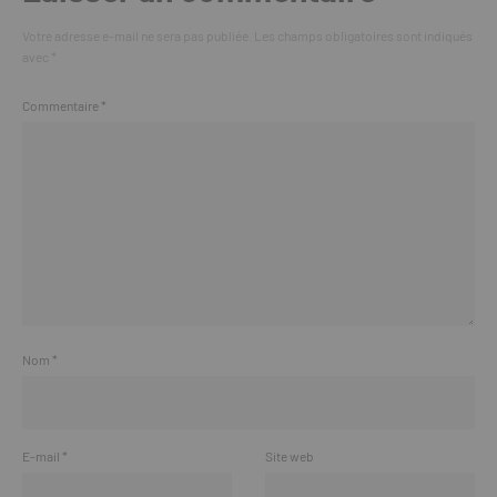
Votre adresse e-mail ne sera pas publiée.
Les champs obligatoires sont indiqués
avec
*
Commentaire
*
Nom
*
E-mail
*
Site web