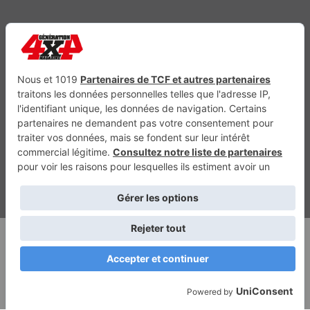
Génération Electrique
Génération Sans Permis
VTTAE.fr
FullAttack
MX2K
Enduro Mag
Trail Adventure
Trial Mag
Sport-Bikes
Boutique CPPRESSE
Escapade
Maisons A Vivre
Retour en haut
Depuis 2010 - Un magazine du
Groupe CPPRESSE