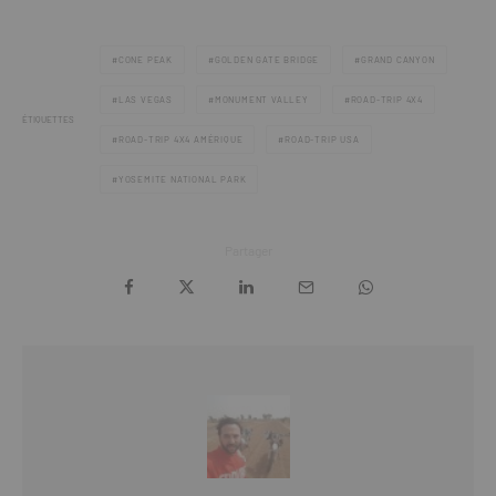
CONE PEAK
GOLDEN GATE BRIDGE
GRAND CANYON
LAS VEGAS
MONUMENT VALLEY
ROAD-TRIP 4X4
ÉTIQUETTES
ROAD-TRIP 4X4 AMÉRIQUE
ROAD-TRIP USA
YOSEMITE NATIONAL PARK
Partager