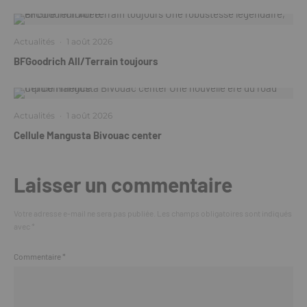
Actualités
·
1 août 2026
BFGoodrich All/Terrain toujours
Actualités
·
1 août 2026
Cellule Mangusta Bivouac center
Laisser un commentaire
Votre adresse e-mail ne sera pas publiée.
Les champs obligatoires sont indiqués
avec
*
Commentaire
*