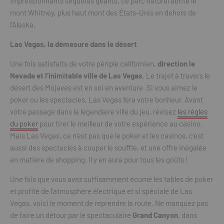
impressionnants séquoias géants, ce parc naturel abrite le
mont Whitney, plus haut mont des États-Unis en dehors de
l’Alaska.
Las Vegas, la démesure dans le désert
Une fois satisfaits de votre périple californien,
direction le
Nevada et l’inimitable ville de Las Vegas
. Le trajet à travers le
désert des Mojaves est en soi en aventure. Si vous aimez le
poker ou les spectacles, Las Vegas fera votre bonheur. Avant
votre passage dans la légendaire ville du jeu, révisez
les règles
du poker
pour tirer le meilleur de votre expérience au casino.
Mais Las Vegas, ce n’est pas que le poker et les casinos, c’est
aussi des spectacles à couper le souffle, et une offre inégalée
en matière de shopping. Il y en aura pour tous les goûts !
Une fois que vous avez suffisamment écumé les tables de poker
et profité de l’atmosphère électrique et si spéciale de Las
Vegas, voici le moment de reprendre la route. Ne manquez pas
de faire un détour par le spectaculaire
Grand Canyon
, dans