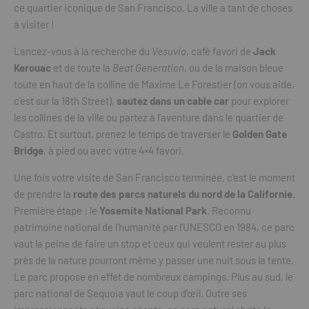
ce quartier iconique de San Francisco. La ville a tant de choses
à visiter !
Lancez-vous à la recherche du
Vesuvio
, café favori de
Jack
Kerouac
et de toute la
Beat Generation
, ou de la maison bleue
toute en haut de la colline de Maxime Le Forestier (on vous aide,
c’est sur la 18th Street),
sautez dans un cable car
pour explorer
les collines de la ville ou partez à l’aventure dans le quartier de
Castro. Et surtout, prenez le temps de traverser le
Golden Gate
Bridge
, à pied ou avec votre 4×4 favori.
Une fois votre visite de San Francisco terminée, c’est le moment
de prendre la
route des parcs naturels du nord de la Californie
.
Première étape : le
Yosemite National Park
. Reconnu
patrimoine national de l’humanité par l’UNESCO en 1984, ce parc
vaut la peine de faire un stop et ceux qui veulent rester au plus
près de la nature pourront même y passer une nuit sous la tente.
Le parc propose en effet de nombreux campings. Plus au sud, le
parc national de Sequoia vaut le coup d’œil. Outre ses