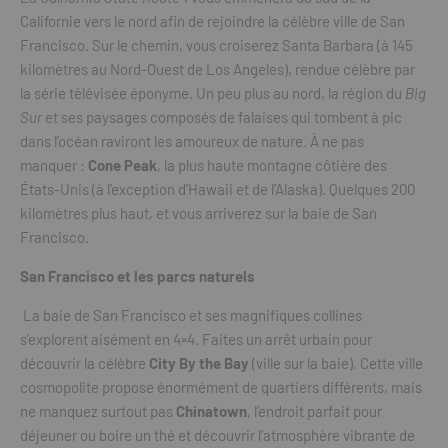
Californie vers le nord afin de rejoindre la célèbre ville de San
Francisco. Sur le chemin, vous croiserez Santa Barbara (à 145
kilomètres au Nord-Ouest de Los Angeles), rendue célèbre par
la série télévisée éponyme. Un peu plus au nord, la région du
Big
Sur
et ses paysages composés de falaises qui tombent à pic
dans l’océan raviront les amoureux de nature. À ne pas
manquer :
Cone Peak
, la plus haute montagne côtière des
États-Unis (à l’exception d’Hawaii et de l’Alaska). Quelques 200
kilomètres plus haut, et vous arriverez sur la baie de San
Francisco.
San Francisco et les parcs naturels
La baie de San Francisco et ses magnifiques collines
s’explorent aisément en 4×4. Faites un arrêt urbain pour
découvrir la célèbre
City By the Bay
(ville sur la baie). Cette ville
cosmopolite propose énormément de quartiers différents, mais
ne manquez surtout pas
Chinatown
, l’endroit parfait pour
déjeuner ou boire un thé et découvrir l’atmosphère vibrante de