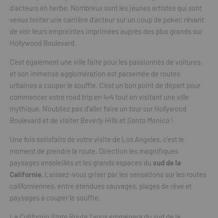
d’acteurs en herbe. Nombreux sont les jeunes artistes qui sont
venus tenter une carrière d’acteur sur un coup de poker, rêvant
de voir leurs empreintes imprimées auprès des plus grands sur
Hollywood Boulevard.
C’est également une ville faite pour les passionnés de voitures,
et son immense agglomération est parsemée de routes
urbaines à couper le souffle. C’est un bon point de départ pour
commencer votre road trip en 4×4 tout en visitant une ville
mythique. N’oubliez pas d’aller faire un tour sur Hollywood
Boulevard et de visiter
Beverly Hills
et
Santa Monica
!
Une fois satisfaits de votre visite de Los Angeles, c’est le
moment de prendre la route. Direction les magnifiques
paysages ensoleillés et les grands espaces du
sud de la
Californie
. Laissez-vous griser par les sensations sur les routes
californiennes, entre étendues sauvages, plages de rêve et
paysages à couper le souffle.
La
California State Route 1
vous emmènera du sud de la