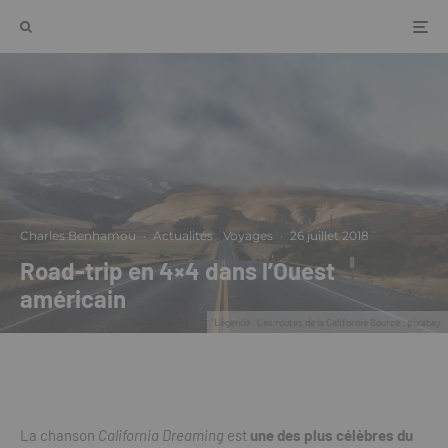
Charles Benhamou
·
Actualités
Voyages
·
26 juillet 2018
Road-trip en 4×4 dans l’Ouest
américain
Légende : Les routes de la Californie Source : pixabay
La chanson
California Dreaming
est
une des plus célèbres du