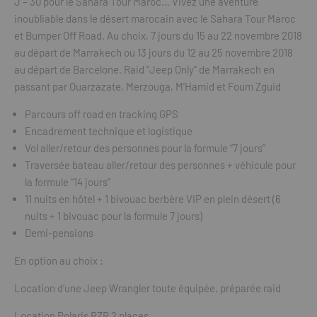
J – 30 pour le Sahara Tour Maroc… Vivez une aventure
inoubliable dans le désert marocain avec le Sahara Tour Maroc
et Bumper Off Road. Au choix, 7 jours du 15 au 22 novembre 2018
au départ de Marrakech ou 13 jours du 12 au 25 novembre 2018
au départ de Barcelone. Raid “Jeep Only” de Marrakech en
passant par Ouarzazate, Merzouga, M’Hamid et Foum Zguid
Parcours off road en tracking GPS
Encadrement technique et logistique
Vol aller/retour des personnes pour la formule “7 jours”
Traversée bateau aller/retour des personnes + véhicule pour
la formule “14 jours”
11 nuits en hôtel + 1 bivouac berbère VIP en plein désert (6
nuits + 1 bivouac pour la formule 7 jours)
Demi-pensions
En option au choix :
Location d’une Jeep Wrangler toute équipée, préparée raid
Location Polaris RZR 2 places