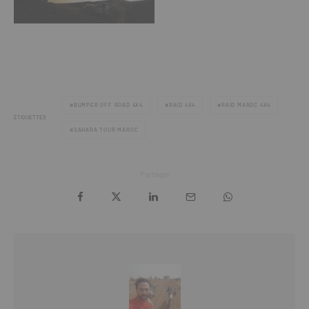
BUMPER OFF ROAD 4X4
RAID 4X4
RAID MAROC 4X4
ÉTIQUETTES
SAHARA TOUR MAROC
Partager