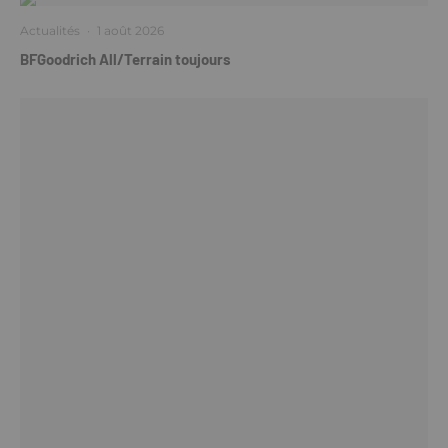
Actualités
·
1 août 2026
BFGoodrich All/Terrain toujours