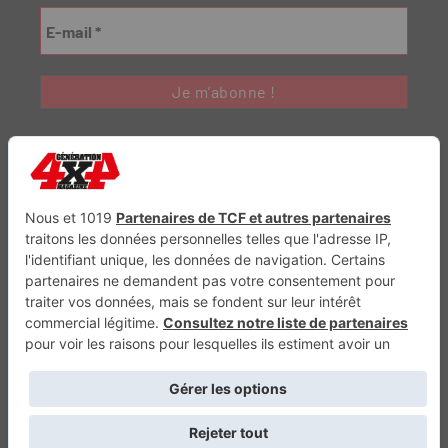
Génération Electrique
Génération Sans Permis
VTTAE.fr
FullAttack
MX2K
Enduro Mag
Trail Adventure
Trial Mag
Sport-Bikes
Boutique CPPRESSE
Escapade
Maisons A Vivre
Retour en haut
Depuis 2010 - Un magazine du
Groupe CPPRESSE