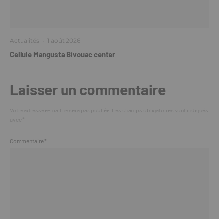
Actualités
·
1 août 2026
Cellule Mangusta Bivouac center
Laisser un commentaire
Votre adresse e-mail ne sera pas publiée.
Les champs obligatoires sont indiqués
avec
*
Commentaire
*