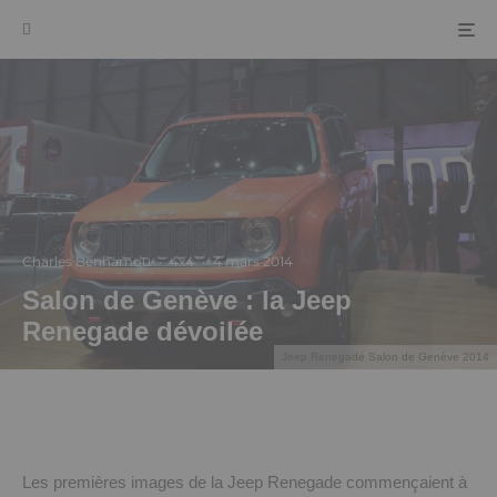
Charles Benhamou
·
4x4
·
4 mars 2014
Salon de Genève : la Jeep
Renegade dévoilée
Jeep Renegade Salon de Genève 2014
Les premières images de la Jeep Renegade commençaient à