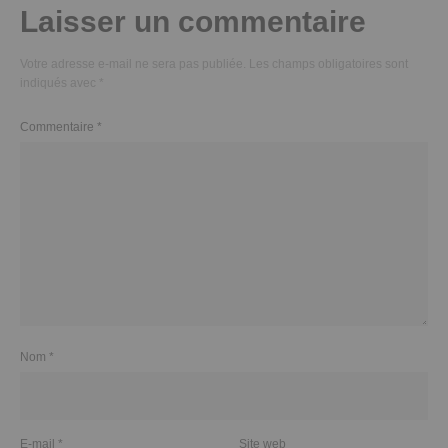
Laisser un commentaire
Votre adresse e-mail ne sera pas publiée.
Les champs obligatoires sont
indiqués avec
*
Commentaire
*
Nom
*
E-mail
*
Site web