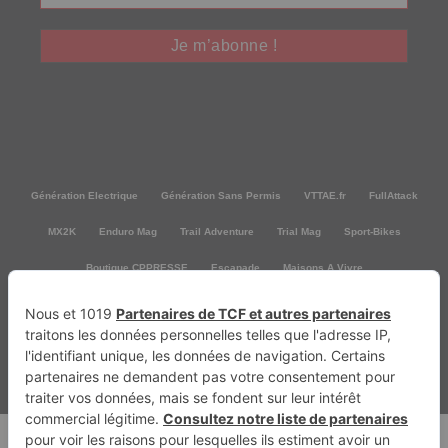
Génération Electrique
Génération Sans Permis
VTTAE.fr
FullAttack
MX2K
Enduro Mag
Trail Adventure
Trial Mag
Sport-Bikes
Boutique CPPRESSE
Escapade
Maisons A Vivre
Retour en haut
Depuis 2010 - Un magazine du
Groupe CPPRESSE