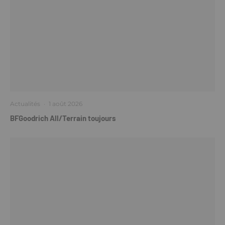
Actualités
·
1 août 2026
BFGoodrich All/Terrain toujours