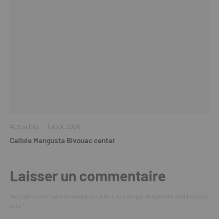
Actualités
·
1 août 2026
Cellule Mangusta Bivouac center
Laisser un commentaire
Votre adresse e-mail ne sera pas publiée.
Les champs obligatoires sont indiqués
avec
*