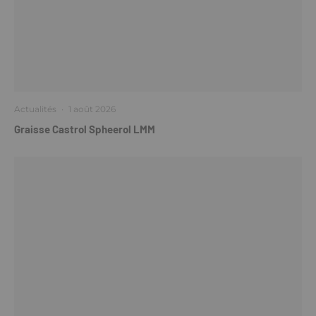
Actualités
·
1 août 2026
Graisse Castrol Spheerol LMM