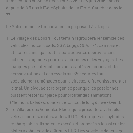
4ème édition du Salon Reco les 24, 25 et 26 juin 2016 comme
depuis déjà 3 ans à l’AéroSphalte de La Ferté-Gaucher dans le
77
Le Salon prend de l’importance en proposant 3 villages.
Le Village des Loisirs Tout terrain regroupera l’ensemble des
véhicules motos, quads, SSV, buggy, SUV, 4×4, camions et
utilitaires ainsi que toutes leurs activités sportives sans
oublier les agences pour les randonnées et les voyages. Les
marques présenteront leurs nouveautés en proposant des
démonstrations et des essais sur 35 hectares tout
spécialement aménagés pour la vitesse, le franchissement et
le trial. Un bivouac sera organisé pour que les passionnés
puissent rester sur place pour profiter des animations
(Méchoui, balades, concert, etc.) tout le long du week-end.
Le Villages des Véhicules Électriques présentera véhicules,
vélos, scooters, motos, autos, 100 % électriques ou hybrides
rechargeables. Ils seront exposés et proposés à l’essai sur les
pistes asphaltées des Circuits LFG. Des sessions de roulage