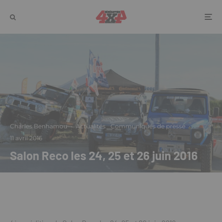
Charles Benhamou
·
Actualités
Communiqués de presse
·
11 avril 2016
Salon Reco les 24, 25 et 26 juin 2016