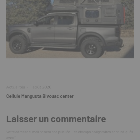
Actualités
·
1 août 2026
Cellule Mangusta Bivouac center
Laisser un commentaire
Votre adresse e-mail ne sera pas publiée.
Les champs obligatoires sont indiqués
avec
*