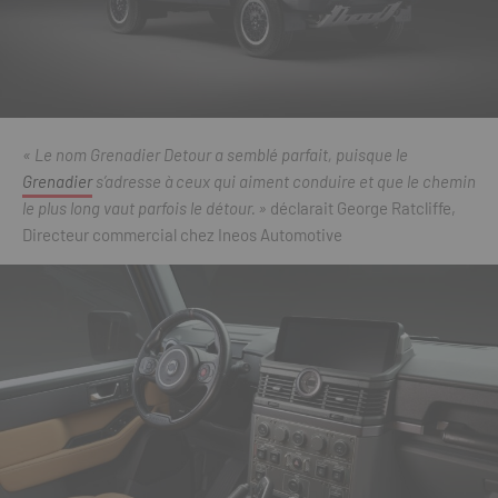
« Le nom Grenadier Detour a semblé parfait, puisque le
Grenadier
s’adresse à ceux qui aiment conduire et que le chemin
le plus long vaut parfois le détour. »
déclarait George Ratcliffe,
Directeur commercial chez Ineos Automotive