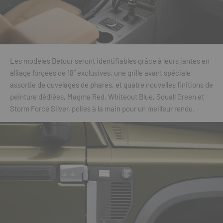
Les modèles Detour seront identifiables grâce à leurs jantes en
alliage forgées de 18” exclusives, une grille avant spéciale
assortie de cuvelages de phares, et quatre nouvelles finitions de
peinture dédiées, Magma Red, Whiteout Blue, Squall Green et
Storm Force Silver, polies à la main pour un meilleur rendu.