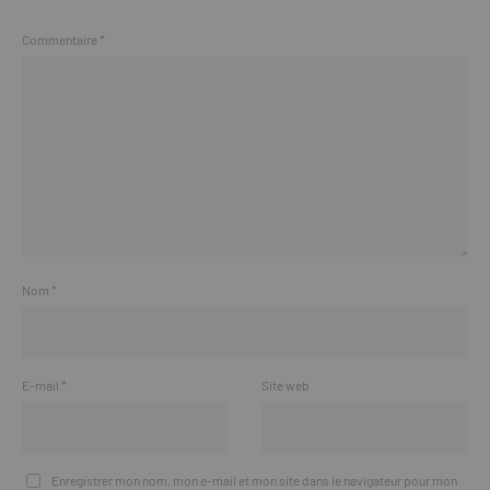
Commentaire
*
Nom
*
E-mail
*
Site web
Enregistrer mon nom, mon e-mail et mon site dans le navigateur pour mon