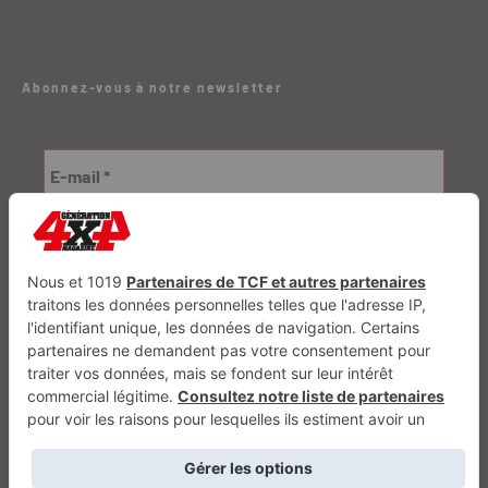
Abonnez-vous à notre newsletter
Génération Electrique
Génération Sans Permis
VTTAE.fr
FullAttack
MX2K
Enduro Mag
Trail Adventure
Trial Mag
Sport-Bikes
Boutique CPPRESSE
Escapade
Maisons A Vivre