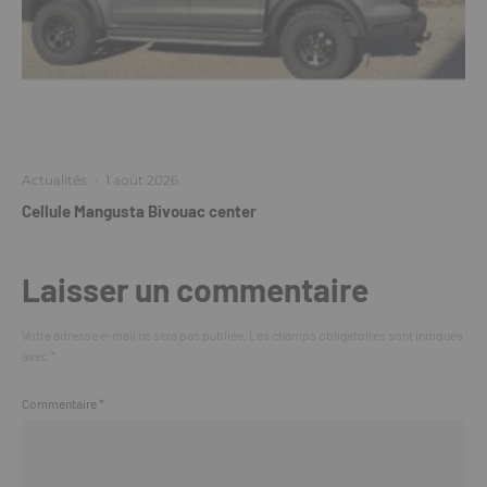
Actualités
·
1 août 2026
Cellule Mangusta Bivouac center
Laisser un commentaire
Votre adresse e-mail ne sera pas publiée.
Les champs obligatoires sont indiqués
avec
*
Commentaire
*