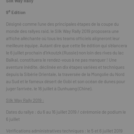
Silk Way Rally
e
9
Edition
Désigné comme l’une des principales étapes de la coupe du
monde des rallyes raid, le Silk Way Rally 2019 proposera une
affiche alléchante où tous les teams officiels aligneront leur
meilleure équipe. Autant dire que cette 9e édition qui s’élancera
le 6 juillet prochain d’Irkoutzk (Russie) non loin des rives du lac
Baïkal, constituera le rendez-vous à ne pas manquer ! Une
aventure inédite, déclinée en dix étapes variées et techniques
depuis la Sibérie Orientale, la traversée de la Mongolie du Nord
au Sud et le fameux désert de Gobi et son océan de dunes pour
juger l’arrivée, le 16 juillet à Dunhuang (Chine).
Silk Way Rally 2019 :
Dates du rallye : du 6 au 16 juillet 2019 / cérémonie de podium le
6 juillet
Vérifications administratives techniques : le 5 et 6 juillet 2019