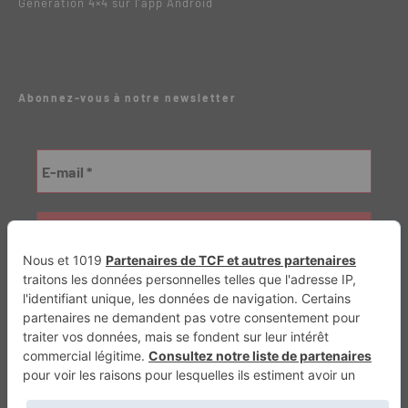
Génération 4×4 sur l’app Android
Abonnez-vous à notre newsletter
Génération Electrique
Génération Sans Permis
VTTAE.fr
FullAttack
MX2K
Enduro Mag
Trail Adventure
Trial Mag
Sport-Bikes