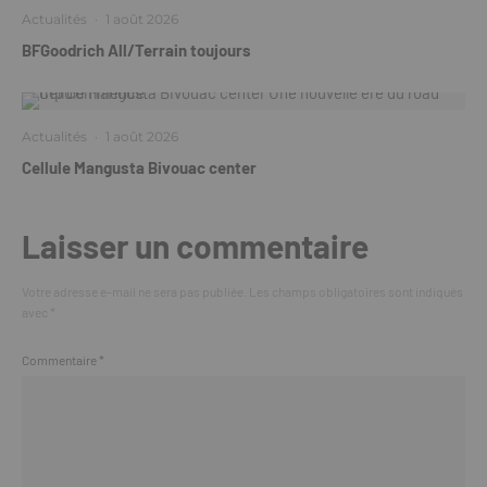
Actualités
·
1 août 2026
BFGoodrich All/Terrain toujours
Actualités
·
1 août 2026
Cellule Mangusta Bivouac center
Laisser un commentaire
Votre adresse e-mail ne sera pas publiée.
Les champs obligatoires sont indiqués
avec
*
Commentaire
*