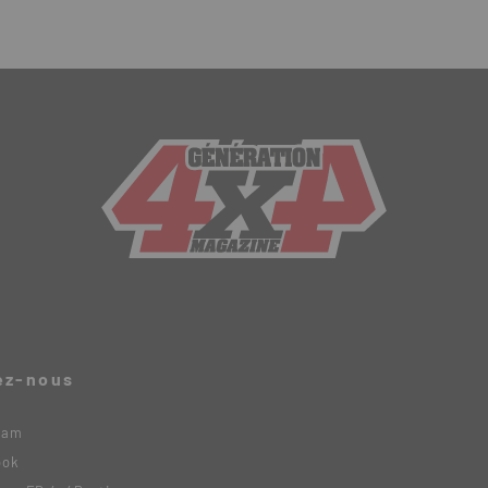
ez-nous
ram
ook