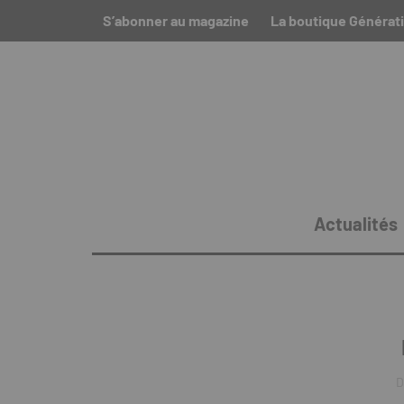
S’abonner au magazine
La boutique Générat
Actualités
D