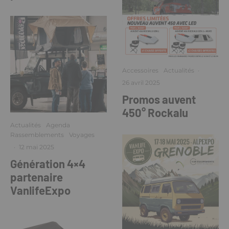
Accessoires
Actualités
·
26 avril 2025
Promos auvent
450° Rockalu
Actualités
Agenda
Rassemblements
Voyages
·
12 mai 2025
Génération 4×4
partenaire
VanlifeExpo