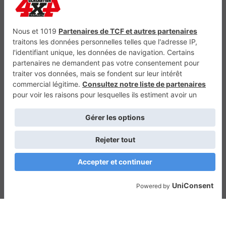
Génération Electrique
Génération Sans Permis
VTTAE.fr
FullAttack
MX2K
Enduro Mag
Trail Adventure
Trial Mag
Sport-Bikes
Boutique CPPRESSE
Escapade
Maisons A Vivre
Retour en haut
Depuis 2010 - Un magazine du
Groupe CPPRESSE