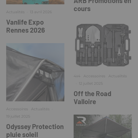
ARB Promotions en
cours
Actualités
·
13 avril 2026
Vanlife Expo
Rennes 2026
4x4
Accessoires
Actualités
·
12 juillet 2025
Off the Road
Valloire
Accessoires
Actualités
·
19 juillet 2025
Odyssey Protection
pluie soleil