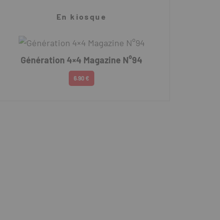
En kiosque
Génération 4×4 Magazine N°94
6.90 €