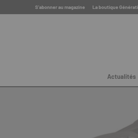
S’abonner au magazine
La boutique Générat
Actualités