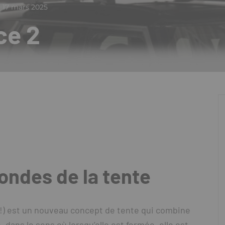
17 mars 2025
ce 2
ondes de la tente
4 !) est un nouveau concept de tente qui combine
, dans le sens où lorsqu’elle est fermée, elle est