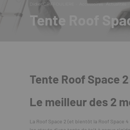
Didier GRIFFOULIERE
·
Accessoires
Actualités
·
Tente Roof Spa
Tente Roof Space 2
Le meilleur des 2 m
La Roof Space 2 (et bientôt la Roof Space 
les atouts d’une tente de toit à coque rigide