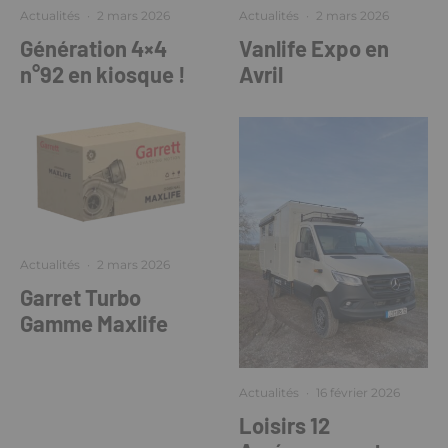
Actualités
·
2 mars 2026
Actualités
·
2 mars 2026
Génération 4×4
Vanlife Expo en
n°92 en kiosque !
Avril
Actualités
·
2 mars 2026
Garret Turbo
Gamme Maxlife
Actualités
·
16 février 2026
Loisirs 12