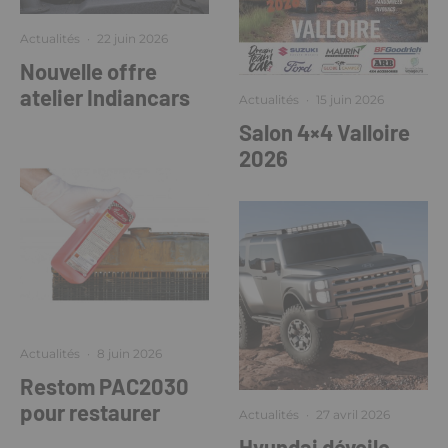
Actualités
·
22 juin 2026
Nouvelle offre
atelier Indiancars
Actualités
·
15 juin 2026
Salon 4×4 Valloire
2026
Actualités
·
8 juin 2026
Restom PAC2030
pour restaurer
Actualités
·
27 avril 2026
Hyundai dévoile