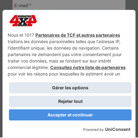
Génération Electrique
Génération Sans Permis
VTTAE.fr
FullAttack
MX2K
Enduro Mag
Trail Adventure
Trial Mag
Sport-Bikes
Boutique CPPRESSE
Escapade
Maisons A Vivre
Retour en haut
Depuis 2010 - Un magazine du
Groupe CPPRESSE