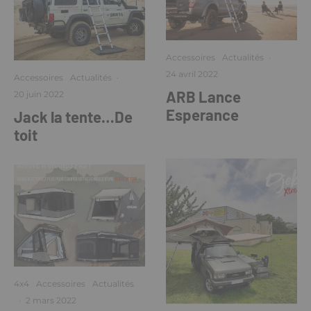
Accessoires
Actualités
·
24 avril 2022
Accessoires
Actualités
·
ARB Lance
20 juin 2022
Esperance
Jack la tente…De
toit
4x4
Accessoires
Actualités
·
2 mars 2022