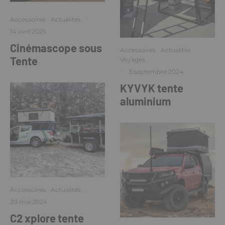
Accessoires
Actualités
·
14 avril 2025
Cinémascope sous
Accessoires
Actualités
Tente
Voyages
·
3 septembre 2024
KYVYK tente
aluminium
Accessoires
Actualités
·
20 mai 2024
C2 xplore tente