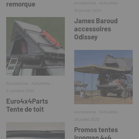
remorque
Accessoires
Actualités
·
10 janvier 2024
James Baroud
accessoires
Odissey
Accessoires
Actualités
·
3 octobre 2023
Euro4x4Parts
Tente de toit
Accessoires
Actualités
·
26 juillet 2023
Promos tentes
Ironman 4×4