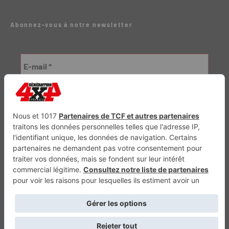
Abonnez-vous à notre newsletter
Génération Electrique
Génération Sans Permis
VTTAE.fr
FullAttack
MX2K
Enduro Mag
Trail Adventure
Trial Mag
Sport-Bikes
Boutique CPPRESSE
Escapade
Maisons A Vivre