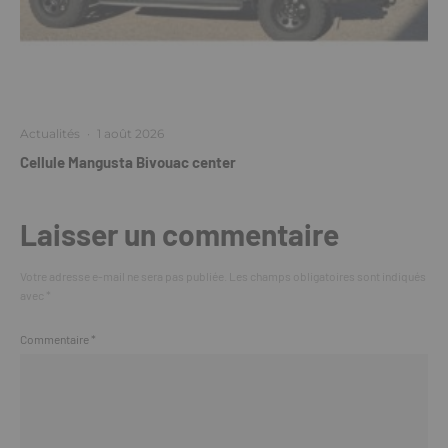
Actualités
·
1 août 2026
Cellule Mangusta Bivouac center
Laisser un commentaire
Votre adresse e-mail ne sera pas publiée.
Les champs obligatoires sont indiqués
avec
*
Commentaire
*