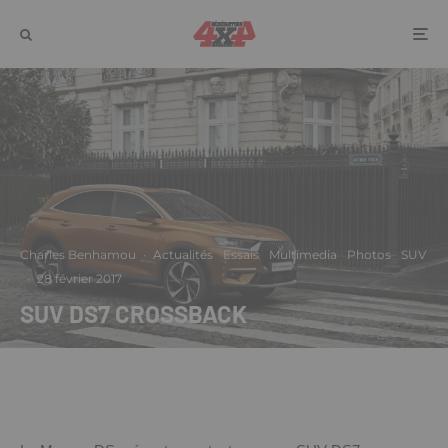
Charles Benhamou
·
Actualités
Essais
Multimedia
Photos
SUV
·
28 février 2017
SUV DS7 CROSSBACK