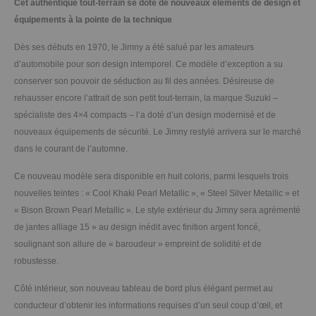
Cet authentique tout-terrain se dote de nouveaux éléments de design et
équipements à la pointe de la technique
Dès ses débuts en 1970, le Jimny a été salué par les amateurs
d’automobile pour son design intemporel. Ce modèle d’exception a su
conserver son pouvoir de séduction au fil des années. Désireuse de
rehausser encore l’attrait de son petit tout-terrain, la marque Suzuki –
spécialiste des 4×4 compacts – l’a doté d’un design modernisé et de
nouveaux équipements de sécurité. Le Jimny restylé arrivera sur le marché
dans le courant de l’automne.
Ce nouveau modèle sera disponible en huit coloris, parmi lesquels trois
nouvelles teintes : « Cool Khaki Pearl Metallic », « Steel Silver Metallic » et
« Bison Brown Pearl Metallic ». Le style extérieur du Jimny sera agrémenté
de jantes alliage 15 » au design inédit avec finition argent foncé,
soulignant son allure de « baroudeur » empreint de solidité et de
robustesse.
Côté intérieur, son nouveau tableau de bord plus élégant permet au
conducteur d’obtenir les informations requises d’un seul coup d’œil, et