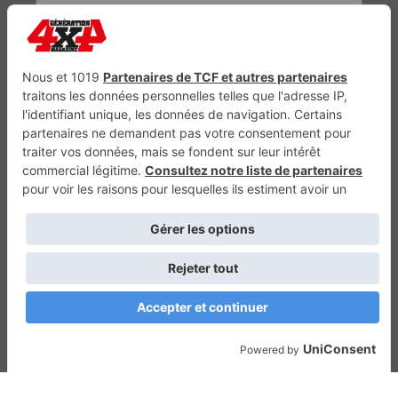
Génération Electrique
Génération Sans Permis
VTTAE.fr
FullAttack
MX2K
Enduro Mag
Trail Adventure
Trial Mag
Sport-Bikes
Boutique CPPRESSE
Escapade
Maisons A Vivre
Retour en haut
Depuis 2010 - Un magazine du
Groupe CPPRESSE