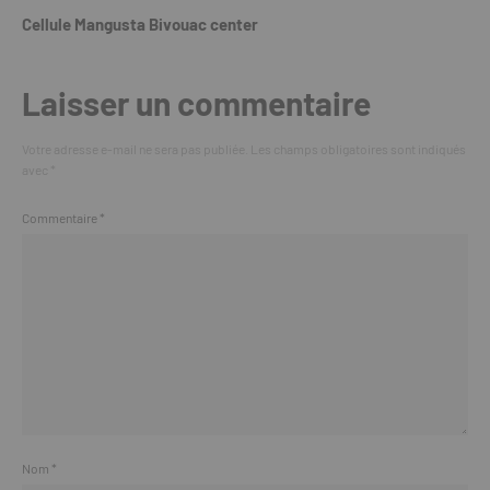
Cellule Mangusta Bivouac center
Laisser un commentaire
Votre adresse e-mail ne sera pas publiée.
Les champs obligatoires sont indiqués
avec
*
Commentaire
*
Nom
*