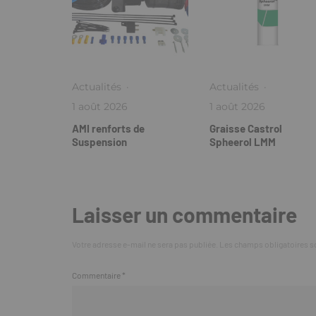
Actualités
·
Actualités
·
1 août 2026
1 août 2026
AMI renforts de
Graisse Castrol
Suspension
Spheerol LMM
Laisser un commentaire
Votre adresse e-mail ne sera pas publiée.
Les champs obligatoires s
Commentaire
*