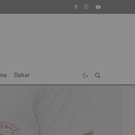
ine
Dakar