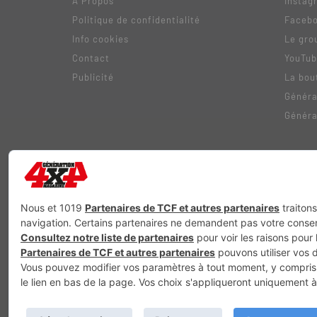
A Propos
Instag
Politique de confidentialité
Faceb
Info cookies
Le gro
Contact
YouTu
Publicité
La bou
Généra
Généra
Génération Electrique
Génération Sans Permis
VTTAE.fr
FullAt