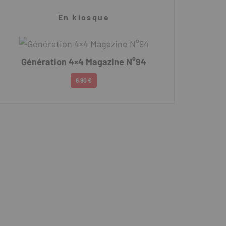
En kiosque
Génération 4×4 Magazine N°94
6.90 €