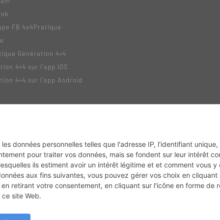
ram
ook
upe FB 4x4Pratique
be
tique Génération 4×4
tion 4×4 sur l’app IOS
tion 4×4 sur l’app Android
tack
MX2K
Enduro Mag
Trail Adventure
Trial Mag
Sport-Bikes
Boutique CPP
Depuis 2010 - Un magazine du
Groupe CPPRESSE