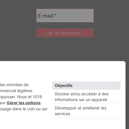
Retour en haut
RESSE
Escapade
Maisons A Vivre