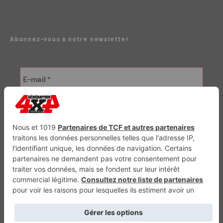
Abonnez-vous à notre newsletter
Génération Electrique
Génération Sans Permis
VTTAE.fr
FullAttack
MX2K
Enduro Mag
Trail Adventure
Trial Mag
Sport-Bikes
Boutique CPPRESSE
Escapade
Maisons A Vivre