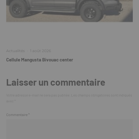
Actualités
·
1 août 2026
Cellule Mangusta Bivouac center
Laisser un commentaire
Votre adresse e-mail ne sera pas publiée.
Les champs obligatoires sont indiqués
avec
*
Commentaire
*