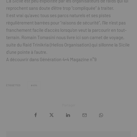
La Sicile est peu exploitée par les organisateurs de raids qui lui
reprochent sans doute d’être trop “compliquée” à traiter.
Il est vrai qu’avec tous ses parcs naturels et ses pistes
régulièrement barrées pour “raisons de sécurité”, l’île n’est pas
franchement facile d’accès lorsqu’on veut la parcourir en tout-
terrain. Romain Tomasini nous livre ici son carnet de voyage,
suite du Raid Trinikria (Helios Organisation) qui sillonne la Sicile
d’une pointe à l’autre.
A découvrir dans Génération 4×4 Magazine n°9
ÉTIQUETTES
4X4
Partager