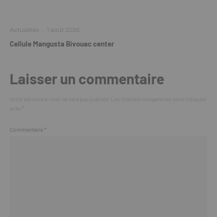
Actualités
·
1 août 2026
Cellule Mangusta Bivouac center
Laisser un commentaire
Votre adresse e-mail ne sera pas publiée.
Les champs obligatoires sont indiqués
avec
*
Commentaire
*