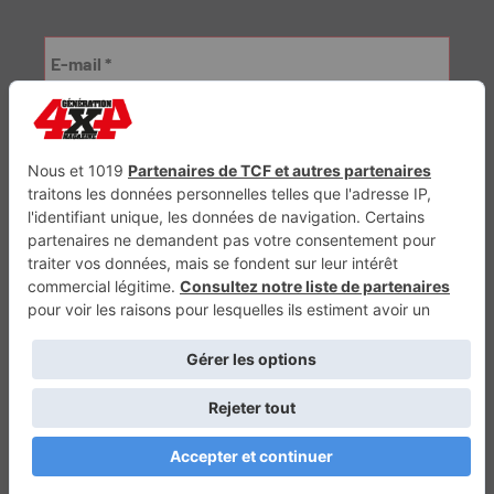
Génération Electrique
Génération Sans Permis
VTTAE.fr
FullAttack
MX2K
Enduro Mag
Trail Adventure
Trial Mag
Sport-Bikes
Boutique CPPRESSE
Escapade
Maisons A Vivre
Retour en haut
Depuis 2010 - Un magazine du
Groupe CPPRESSE