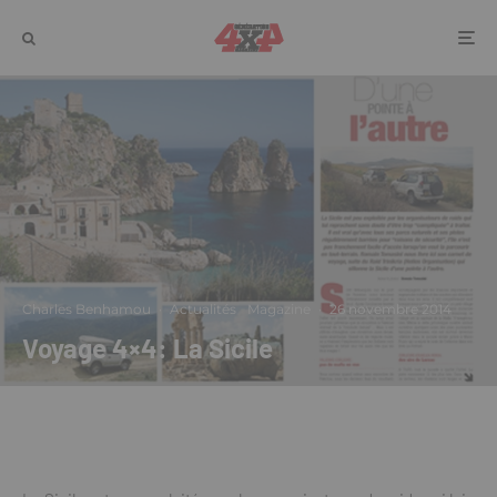
Charles Benhamou
·
Actualités
Magazine
·
26 novembre 2014
Voyage 4×4: La Sicile