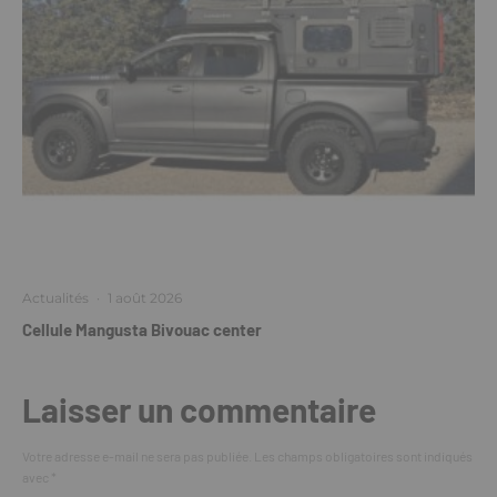
Actualités
·
1 août 2026
Cellule Mangusta Bivouac center
Laisser un commentaire
Votre adresse e-mail ne sera pas publiée.
Les champs obligatoires sont indiqués
avec
*