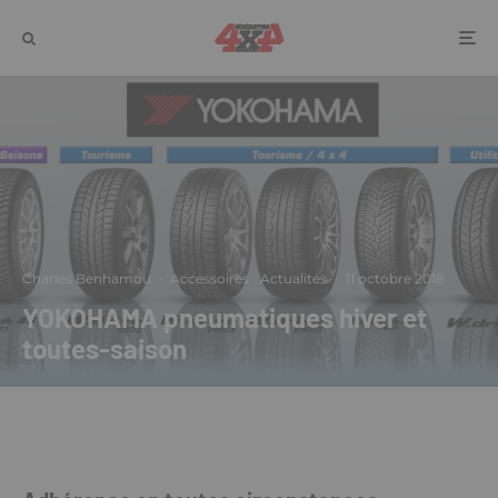
Charles Benhamou
·
Accessoires
Actualités
·
11 octobre 2018
YOKOHAMA pneumatiques hiver et
toutes-saison