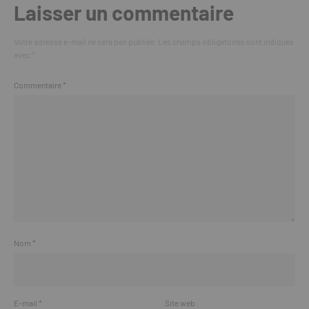
Laisser un commentaire
Votre adresse e-mail ne sera pas publiée.
Les champs obligatoires sont indiqués
avec
*
Commentaire
*
Nom
*
E-mail
*
Site web