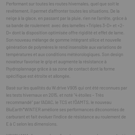
Performant sur toutes les routes hivernales, quel que soit le
revêtement, il permet d’affronter toutes les situations. De la
neige à la glace, en passant par la pluie, rien ne l’arrête, grâce à
sa bande de roulement avec des lamelles «Triples 3-D» et «2-
D» dont la disposition optimisée offre rigidité et effet de lame.
Son nouveau mélange de gomme intégrant silice et nouvelle
génération de polymères le rend insensible aux variations de
températures et aux conditions météorologiques. Son design
novateur favorise le grip et augmente la résistance à
l’hydroplannage grâce à sa zone de contact dont la forme
spécifique est étroite et allongée.
Basé sur les qualités du W.drive V905 qui ont été reconnues par
les tests hivernaux en 2015, et noté “4 étoiles – Très
recommandé“ par l’ADAC, le TCS et l’ÖAMTS, le nouveau
BluEarth*WINTER améliore ses performances d’économies de
carburant et fait évoluer l’indice de résistance au roulement de
E à C selon les dimensions.