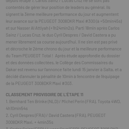
depuis l’étape 7, Carlos Sainz / Lucas Cruz ne se sont pas
contentés de gérer leur position de leaders au général. Ils
signent la 3ème meilleure performance du jour et augmentent
leur avance sur la PEUGEOT 3008DKR Maxi #300 (à +50min45s)
et sur Nasser Al Attiyah (+1h24min2s). Parti 18min après Carlos
Sainz / Lucas Cruz, le duo Cyril Despres / David Castera a pu
mener librement sa course aujourd’hui. Il ne s’en est pas privé
et décroche le 2ème chrono du jour et la meilleure performance
du Team PEUGEOT Total ! Après étude approfondie du dossier
et des données collectées, le Collège des Commissaires du
Dakar est revenu sur l’annonce faite lundi 15 janvier à Salta, et a
décidé d’annuler la pénalité de 10min à l’encontre de l’équipage
de la PEUGEOT 3008DKR Maxi #303.
CLASSEMENT PROVISOIRE DE L’ÉTAPE 11
1. Bernhard Ten Brinke (NLD) / Michel Perin (FRA), Toyota 4WD,
4h10min54s
2. Cyril Despres (FRA) / David Castera (FRA), PEUGEOT
3008DKR Maxi, + 4min35s