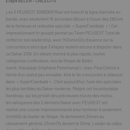
Etape BELÉN – CHILECITO
Les 3 PEUGEOT 3008DKR Maxi ont franchi la ligne d’arrivée en
bande, avec seulement 15 secondes d’écart à l’issue des 280 km
de la fameuse et redoutée spéciale » SuperFiambalá » ! Cet
impressionnant tir groupé permet au Team PEUGEOT Total de
renforcer son leadership, avec 1h24min02s d’avance sur la
concurrence alors que 3 étapes restent encore à disputer dans
ce Dakar 2018. En s’étant montré le plus rapide, toutes
catégories confondues, lors de l’étape de Belèn
mardi, l’équipage Stéphane Peterhansel / Jean-Paul Cottret a
hérité d’un statut peu enviable, être le 1er concurrent à s’élancer
dans » SuperFiambalá « . C’est aujourd’hui, l’une des spéciales
les plus terribles du Dakar moderne. Malgré cet incontestable
handicap, qui les privait des précieuses traces des motos,
les vainqueurs des 2 derniers Dakar avec PEUGEOT ont
réalisé une course impressionnante pour terminer à seulement
4min50s du leader de l’étape. Ils demeurent 2èmes au
classement général, 23min17s devant le 3ème. Leader du rallye