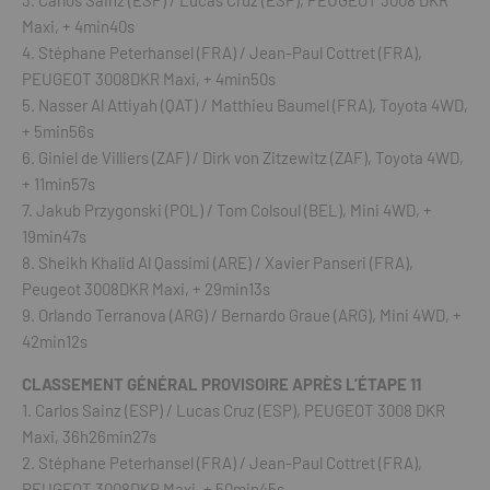
3. Carlos Sainz (ESP) / Lucas Cruz (ESP), PEUGEOT 3008 DKR
Maxi, + 4min40s
4. Stéphane Peterhansel (FRA) / Jean-Paul Cottret (FRA),
PEUGEOT 3008DKR Maxi, + 4min50s
5. Nasser Al Attiyah (QAT) / Matthieu Baumel (FRA), Toyota 4WD,
+ 5min56s
6. Giniel de Villiers (ZAF) / Dirk von Zitzewitz (ZAF), Toyota 4WD,
+ 11min57s
7. Jakub Przygonski (POL) / Tom Colsoul (BEL), Mini 4WD, +
19min47s
8. Sheikh Khalid Al Qassimi (ARE) / Xavier Panseri (FRA),
Peugeot 3008DKR Maxi, + 29min13s
9. Orlando Terranova (ARG) / Bernardo Graue (ARG), Mini 4WD, +
42min12s
CLASSEMENT GÉNÉRAL PROVISOIRE APRÈS L’ÉTAPE 11
1. Carlos Sainz (ESP) / Lucas Cruz (ESP), PEUGEOT 3008 DKR
Maxi, 36h26min27s
2. Stéphane Peterhansel (FRA) / Jean-Paul Cottret (FRA),
PEUGEOT 3008DKR Maxi, + 50min45s