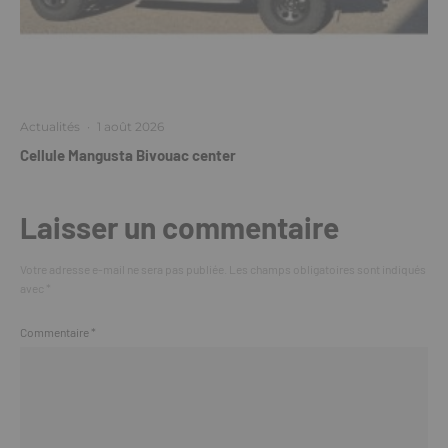
Actualités
·
1 août 2026
Cellule Mangusta Bivouac center
Laisser un commentaire
Votre adresse e-mail ne sera pas publiée.
Les champs obligatoires sont indiqués
avec
*
Commentaire
*