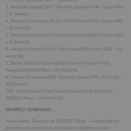
3. Nasser Al Attiyah (QAT) / Matthieu Baumel (FRA), Toyota 4WD,
+ 1h 14min2s
4. Bernhard Ten Brinke (NLD) / Michel Perin (FRA), Toyota 4WD,
+ 1h 17min35s
5. Giniel de Villiers (ZAF) / Dirk von Zitzewitz (ZAF), Toyota 4WD,
+ 1h 30min5s
6. Jakub Przygonski (POL) / Tom Colsoul (BEL), Mini 4WD, + 2h
44min18s
7. Sheikh Khalid Al Qassimi (ARE) / Xavier Panseri (FRA),
Peugeot 3008DKR Maxi, + 3 h 16min19s
8. Orlando Terranova (ARG) / Bernardo Graue (ARG), Mini 4WD, +
18h32min7s
TBC. Cyril Despres (FRA) / David Castera (FRA), PEUGEOT
3008DKR Maxi, + 44h47min23s
EN DIRECT DU BIVOUAC…
Bruno Famin, Directeur de PEUGEOT Sport.
» Carlos dispose
désormais d’une avance confortable et Stéphane est en