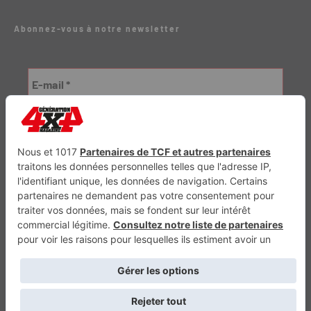
Abonnez-vous à notre newsletter
Génération Electrique
Génération Sans Permis
VTTAE.fr
FullAttack
MX2K
Enduro Mag
Trail Adventure
Trial Mag
Sport-Bikes
Boutique CPPRESSE
Escapade
Maisons A Vivre