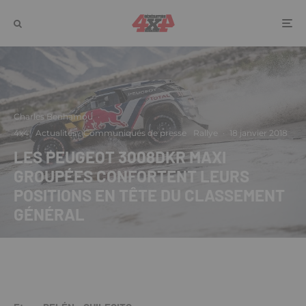
Charles Benhamou
·
4x4
Actualités
Communiqués de presse
Rallye
·
18 janvier 2018
LES PEUGEOT 3008DKR MAXI
GROUPÉES CONFORTENT LEURS
POSITIONS EN TÊTE DU CLASSEMENT
GÉNÉRAL