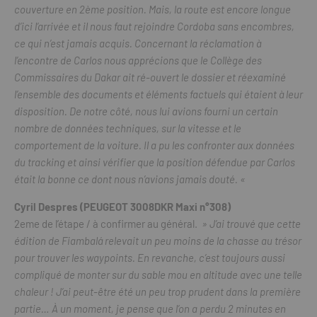
couverture en 2ème position. Mais, la route est encore longue
d’ici l’arrivée et il nous faut rejoindre Cordoba sans encombres,
ce qui n’est jamais acquis. Concernant la réclamation à
l’encontre de Carlos nous apprécions que le Collège des
Commissaires du Dakar ait ré-ouvert le dossier et réexaminé
l’ensemble des documents et éléments factuels qui étaient à leur
disposition. De notre côté, nous lui avions fourni un certain
nombre de données techniques, sur la vitesse et le
comportement de la voiture. Il a pu les confronter aux données
du tracking et ainsi vérifier que la position défendue par Carlos
était la bonne ce dont nous n’avions jamais douté. «
Cyril Despres (PEUGEOT 3008DKR Maxi n°308)
2eme de l’étape / à confirmer au général.
» J’ai trouvé que cette
édition de Fiambalá relevait un peu moins de la chasse au trésor
pour trouver les waypoints. En revanche, c’est toujours aussi
compliqué de monter sur du sable mou en altitude avec une telle
chaleur ! J’ai peut-être été un peu trop prudent dans la première
partie… À un moment, je pense que l’on a perdu 2 minutes en