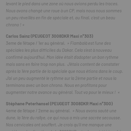
levant le pied dans une zone où nous avions perdu les traces.
Nous avons changé une roue à un CP, mais nous nous sommes
un peu réveillés en fin de spéciale et, au final, c’est un beau
chrono ! «
Carlos Sainz (PEUGEOT 3008DKR Maxi n°303)
3eme de l’étape / 1er au général.
» Fiambalá est l’une des
spéciales les plus difficiles du Dakar. Cela s’est à nouveau
confirmé aujourd’hui. Mon idée était d’adopter un bon rythme
mais sans en faire trop non plus. J’étais content de constater
après la 1ère partie de la spéciale que nous étions dans le coup.
J’ai un peu augmenté le rythme sur la 2ème partie et nous la
terminons avec un bon chrono. Nous en profitons pour
augmenter notre avance au général. Tout va pour le mieux ! «
Stéphane Peterhansel (PEUGEOT 3008DKR Maxi n°300)
4eme de l’étape / 2eme au général.
» Nous avons sauté une
dune, la 1ère du rallye, ce qui nous a mis une sacrée secousse.
Nos cervicales ont souffert. Je crois qu’il me manque une