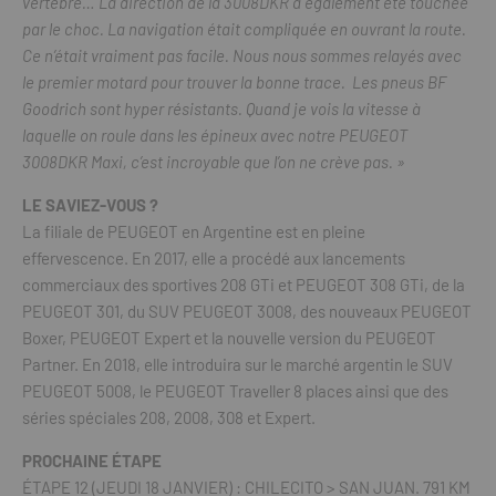
vertèbre… La direction de la 3008DKR a également été touchée
par le choc. La navigation était compliquée en ouvrant la route.
Ce n’était vraiment pas facile. Nous nous sommes relayés avec
le premier motard pour trouver la bonne trace. Les pneus BF
Goodrich sont hyper résistants. Quand je vois la vitesse à
laquelle on roule dans les épineux avec notre PEUGEOT
3008DKR Maxi, c’est incroyable que l’on ne crève pas. »
LE SAVIEZ-VOUS ?
La filiale de PEUGEOT en Argentine est en pleine
effervescence. En 2017, elle a procédé aux lancements
commerciaux des sportives 208 GTi et PEUGEOT 308 GTi, de la
PEUGEOT 301, du SUV PEUGEOT 3008, des nouveaux PEUGEOT
Boxer, PEUGEOT Expert et la nouvelle version du PEUGEOT
Partner. En 2018, elle introduira sur le marché argentin le SUV
PEUGEOT 5008, le PEUGEOT Traveller 8 places ainsi que des
séries spéciales 208, 2008, 308 et Expert.
PROCHAINE ÉTAPE
ÉTAPE 12 (JEUDI 18 JANVIER) : CHILECITO > SAN JUAN. 791 KM