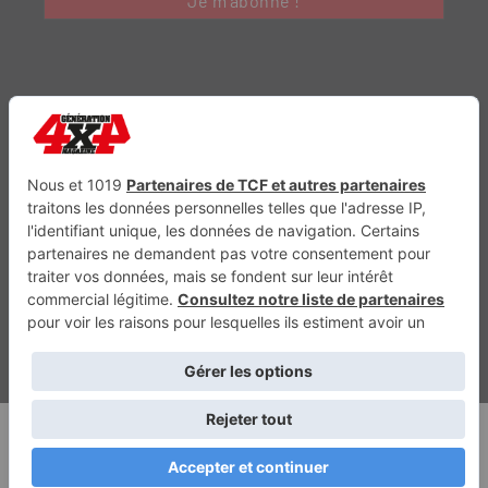
Génération Electrique
Génération Sans Permis
VTTAE.fr
FullAttack
MX2K
Enduro Mag
Trail Adventure
Trial Mag
Sport-Bikes
Boutique CPPRESSE
Escapade
Maisons A Vivre
Retour en haut
Depuis 2010 - Un magazine du
Groupe CPPRESSE