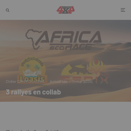
Didier GRIFFOULIERE
·
Actualités
·
11 mai 2026
3 rallyes en collab