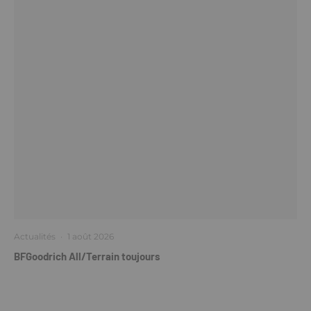
Actualités
·
1 août 2026
BFGoodrich All/Terrain toujours