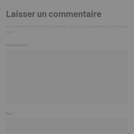
Laisser un commentaire
Votre adresse e-mail ne sera pas publiée.
Les champs obligatoires sont indiqués
avec
*
Commentaire
*
Nom
*