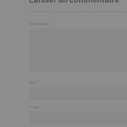
Votre adresse e-mail ne sera pas publiée.
Les champs obligatoires s
Commentaire
*
Nom
*
E-mail
*