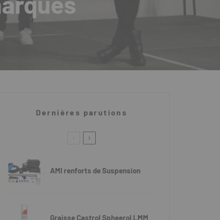
marques
Dernières parutions
AMI renforts de Suspension
Graisse Castrol Spheerol LMM