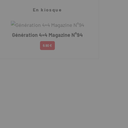
En kiosque
Génération 4×4 Magazine N°94
6.90 €