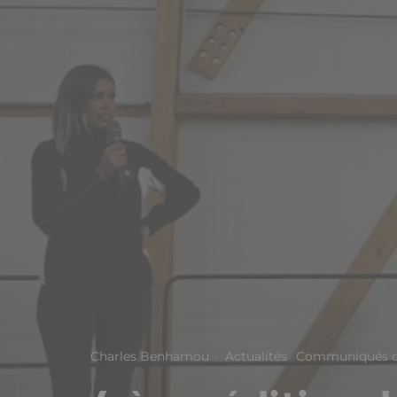
Charles Benhamou
·
Actualités
Communiqués d