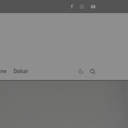
ine
Dakar