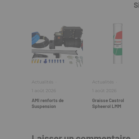
S
Actualités
·
Actualités
·
1 août 2026
1 août 2026
AMI renforts de
Graisse Castrol
Suspension
Spheerol LMM
Laisser un commentaire