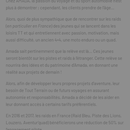
Chez AMADA, la passion du voyage et du sport automobile n’est
plus à démontrer ; cependant, les clients prendre de l’âge…
Alors, quoi de plus sympathique que de rencontrer sur les raids
(e
n particulier en France
) des jeunes qui se lancent dans les
loisirs TT et qui entretiennent avec passion, motivation, mais
aussi difficulté, un ancien 4×4, une moto enduro ou un quad.
Amada sait pertinemment que la relève est là… Ces jeunes
seront bientôt sur les pistes et raids à l’étranger. Cette relève se
nourrira des idées et du patrimoine d’Amada, en donnant une
réalité aux projets de demain !
Alors, afin de développer leurs propres projets d’aventure, leur
besoin de Tout Terrain ou de futurs voyages en assurant
autonomie et responsabilités, Amada a décidé de les aider en
leur donnant accès à certains tarifs préférentiels.
En 2016 et 2017, les raids en France (Raid Bleu, Piste des Lions,
Louzero, Aventur’quad) bénéficierons une réduction de 50% sur
l’engagement pilote