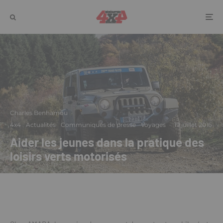
Charles Benhamou
·
4x4
Actualités
Communiqués de presse
Voyages
·
19 juillet 2016
Aider les jeunes dans la pratique des
loisirs verts motorisés