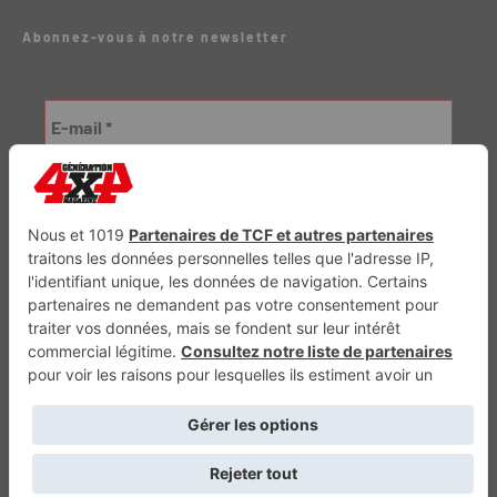
Abonnez-vous à notre newsletter
Génération Electrique
Génération Sans Permis
VTTAE.fr
FullAttack
MX2K
Enduro Mag
Trail Adventure
Trial Mag
Sport-Bikes
Boutique CPPRESSE
Escapade
Maisons A Vivre
Retour en haut