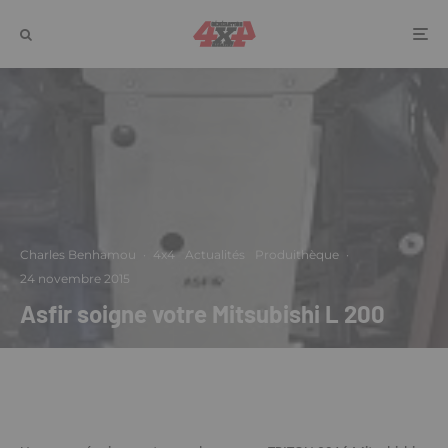
Charles Benhamou
·
4x4
Actualités
Produithèque
·
24 novembre 2015
Asfir soigne votre Mitsubishi L 200