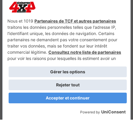
Génération Electrique
Génération Sans Permis
VTTAE.fr
FullAttack
MX2K
Enduro Mag
Trail Adventure
Trial Mag
Sport-Bikes
Boutique CPPRESSE
Escapade
Maisons A Vivre
Retour en haut
Depuis 2010 - Un magazine du
Groupe CPPRESSE