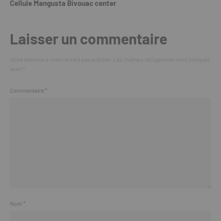
Cellule Mangusta Bivouac center
Laisser un commentaire
Votre adresse e-mail ne sera pas publiée.
Les champs obligatoires sont indiqués
avec
*
Commentaire
*
Nom
*