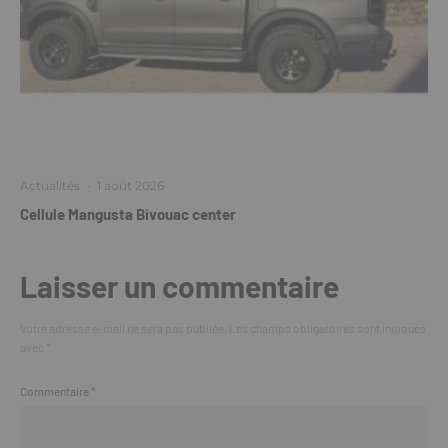
Actualités
·
1 août 2026
Cellule Mangusta Bivouac center
Laisser un commentaire
Votre adresse e-mail ne sera pas publiée.
Les champs obligatoires sont indiqués
avec
*
Commentaire
*