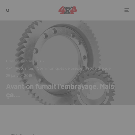
Charles Benhamou
·
4x4
Actualités
Communiqués de presse
Produithèque
·
25 janvier 2016
Avant on fumait l’embrayage. Mais
ça…