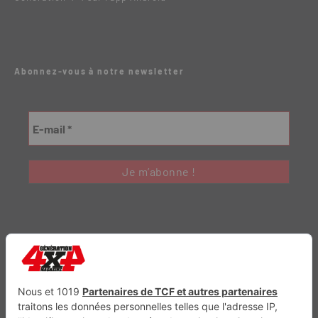
Abonnez-vous à notre newsletter
Génération Electrique
Génération Sans Permis
VTTAE.fr
FullAttack
MX2K
Enduro Mag
Trail Adventure
Trial Mag
Sport-Bikes