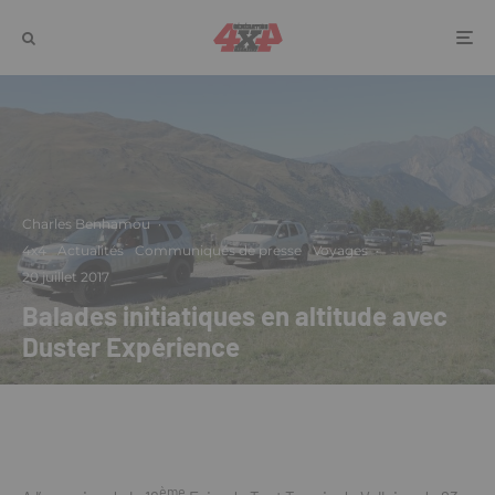
Charles Benhamou
·
4x4
Actualités
Communiqués de presse
Voyages
·
20 juillet 2017
Balades initiatiques en altitude avec
Duster Expérience
ème