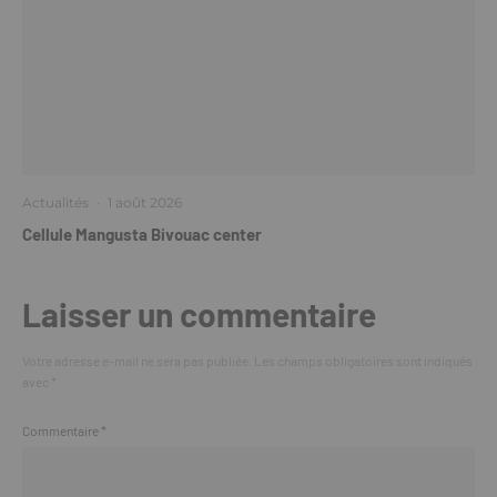
Actualités
·
1 août 2026
Cellule Mangusta Bivouac center
Laisser un commentaire
Votre adresse e-mail ne sera pas publiée.
Les champs obligatoires sont indiqués
avec
*
Commentaire
*