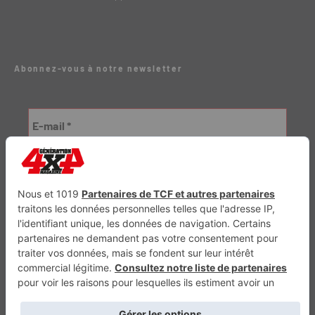
Abonnez-vous à notre newsletter
Génération Electrique
Génération Sans Permis
VTTAE.fr
FullAttack
MX2K
Enduro Mag
Trail Adventure
Trial Mag
Sport-Bikes