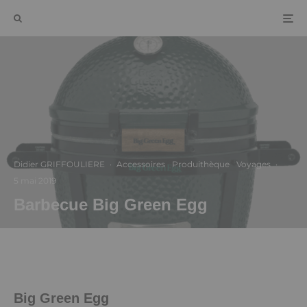
Didier GRIFFOULIERE
·
Accessoires
Produithèque
Voyages
·
5 mai 2019
Barbecue Big Green Egg
Big Green Egg