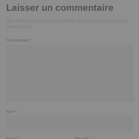
Laisser un commentaire
Votre adresse e-mail ne sera pas publiée.
Les champs obligatoires sont
indiqués avec
*
Commentaire
*
Nom
*
E-mail
*
Site web