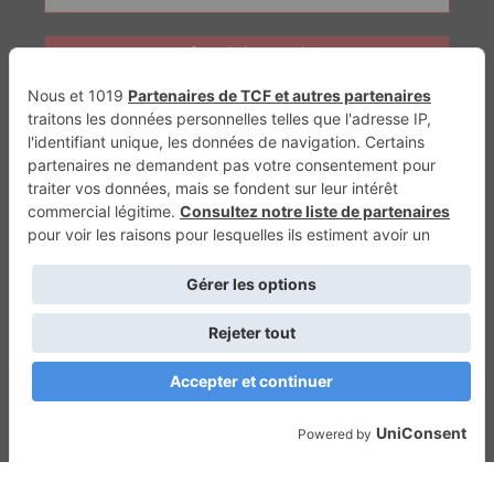
Génération Electrique
Génération Sans Permis
VTTAE.fr
FullAttack
MX2K
Enduro Mag
Trail Adventure
Trial Mag
Sport-Bikes
Boutique CPPRESSE
Escapade
Maisons A Vivre
Retour en haut
Depuis 2010 - Un magazine du
Groupe CPPRESSE