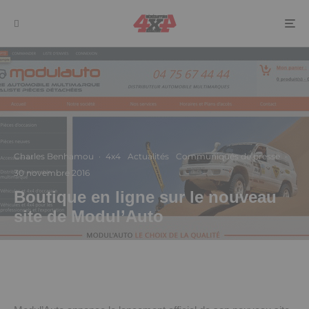
Charles Benhamou
·
4x4
Actualités
Communiqués de presse
·
30 novembre 2016
Boutique en ligne sur le nouveau
site de Modul’Auto