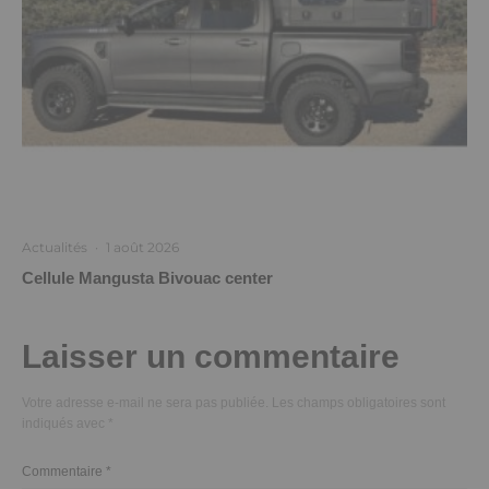
Actualités
·
1 août 2026
Cellule Mangusta Bivouac center
Laisser un commentaire
Votre adresse e-mail ne sera pas publiée.
Les champs obligatoires sont
indiqués avec
*
Commentaire
*